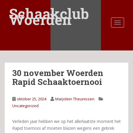
S
Schaakclub
k
Woerden
i
TOGGLE
p
t
o
m
a
i
n
30 november Woerden
c
o
Rapid Schaaktoernooi
n
t
e
oktober 25, 2024
Marjolein Theunissen
n
Uncategorized
t
Verleden jaar hebben we op het allerlaatste moment het
Rapid toernooi af moeten blazen wegens een gebrek