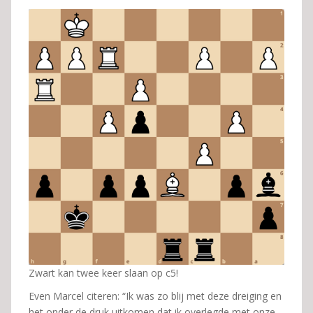
Zwart kan twee keer slaan op c5!
Even Marcel citeren: “Ik was zo blij met deze dreiging en
het onder de druk uitkomen dat ik overlegde met onze