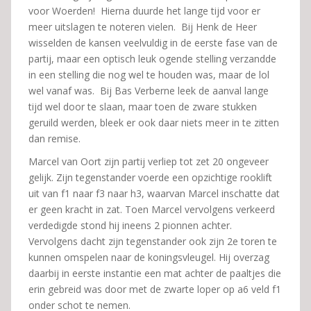
voor Woerden! Hierna duurde het lange tijd voor er
meer uitslagen te noteren vielen. Bij Henk de Heer
wisselden de kansen veelvuldig in de eerste fase van de
partij, maar een optisch leuk ogende stelling verzandde
in een stelling die nog wel te houden was, maar de lol
wel vanaf was. Bij Bas Verberne leek de aanval lange
tijd wel door te slaan, maar toen de zware stukken
geruild werden, bleek er ook daar niets meer in te zitten
dan remise.
Marcel van Oort zijn partij verliep tot zet 20 ongeveer
gelijk. Zijn tegenstander voerde een opzichtige rooklift
uit van f1 naar f3 naar h3, waarvan Marcel inschatte dat
er geen kracht in zat. Toen Marcel vervolgens verkeerd
verdedigde stond hij ineens 2 pionnen achter.
Vervolgens dacht zijn tegenstander ook zijn 2e toren te
kunnen omspelen naar de koningsvleugel. Hij overzag
daarbij in eerste instantie een mat achter de paaltjes die
erin gebreid was door met de zwarte loper op a6 veld f1
onder schot te nemen.