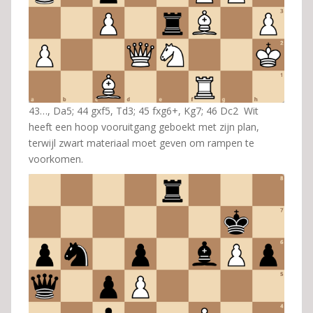
43…, Da5; 44 gxf5, Td3; 45 fxg6+, Kg7; 46 Dc2 Wit
heeft een hoop vooruitgang geboekt met zijn plan,
terwijl zwart materiaal moet geven om rampen te
voorkomen.