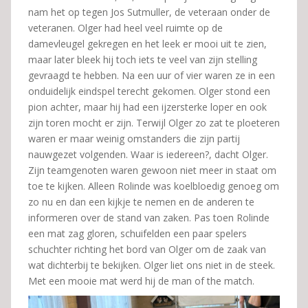
nam het op tegen Jos Sutmuller, de veteraan onder de
veteranen. Olger had heel veel ruimte op de
damevleugel gekregen en het leek er mooi uit te zien,
maar later bleek hij toch iets te veel van zijn stelling
gevraagd te hebben. Na een uur of vier waren ze in een
onduidelijk eindspel terecht gekomen. Olger stond een
pion achter, maar hij had een ijzersterke loper en ook
zijn toren mocht er zijn. Terwijl Olger zo zat te ploeteren
waren er maar weinig omstanders die zijn partij
nauwgezet volgenden. Waar is iedereen?, dacht Olger.
Zijn teamgenoten waren gewoon niet meer in staat om
toe te kijken. Alleen Rolinde was koelbloedig genoeg om
zo nu en dan een kijkje te nemen en de anderen te
informeren over de stand van zaken. Pas toen Rolinde
een mat zag gloren, schuifelden een paar spelers
schuchter richting het bord van Olger om de zaak van
wat dichterbij te bekijken. Olger liet ons niet in de steek.
Met een mooie mat werd hij de man of the match.