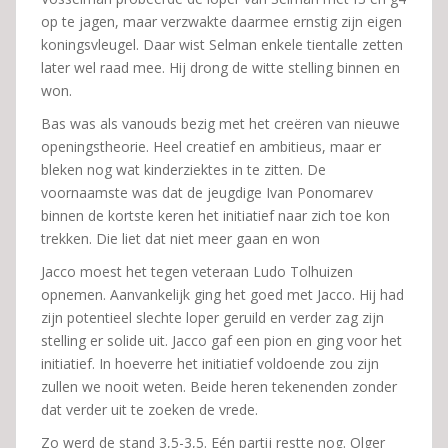
op te jagen, maar verzwakte daarmee ernstig zijn eigen
koningsvleugel. Daar wist Selman enkele tientalle zetten
later wel raad mee. Hij drong de witte stelling binnen en
won.
Bas was als vanouds bezig met het creëren van nieuwe
openingstheorie. Heel creatief en ambitieus, maar er
bleken nog wat kinderziektes in te zitten. De
voornaamste was dat de jeugdige Ivan Ponomarev
binnen de kortste keren het initiatief naar zich toe kon
trekken. Die liet dat niet meer gaan en won
Jacco moest het tegen veteraan Ludo Tolhuizen
opnemen. Aanvankelijk ging het goed met Jacco. Hij had
zijn potentieel slechte loper geruild en verder zag zijn
stelling er solide uit. Jacco gaf een pion en ging voor het
initiatief. In hoeverre het initiatief voldoende zou zijn
zullen we nooit weten. Beide heren tekenenden zonder
dat verder uit te zoeken de vrede.
Zo werd de stand 3,5-3,5. Eén partij restte nog. Olger