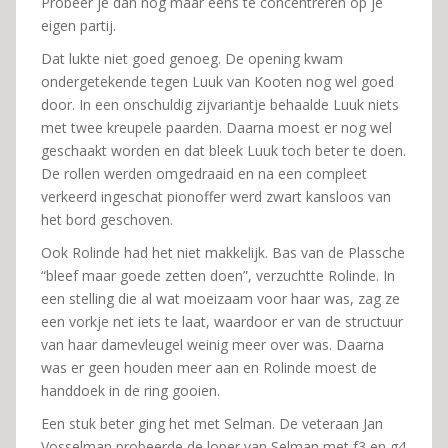
Probeer je dan nog maar eens te concentreren op je
eigen partij.
Dat lukte niet goed genoeg. De opening kwam
ondergetekende tegen Luuk van Kooten nog wel goed
door. In een onschuldig zijvariantje behaalde Luuk niets
met twee kreupele paarden. Daarna moest er nog wel
geschaakt worden en dat bleek Luuk toch beter te doen.
De rollen werden omgedraaid en na een compleet
verkeerd ingeschat pionoffer werd zwart kansloos van
het bord geschoven.
Ook Rolinde had het niet makkelijk. Bas van de Plassche
“bleef maar goede zetten doen”, verzuchtte Rolinde. In
een stelling die al wat moeizaam voor haar was, zag ze
een vorkje net iets te laat, waardoor er van de structuur
van haar damevleugel weinig meer over was. Daarna
was er geen houden meer aan en Rolinde moest de
handdoek in de ring gooien.
Een stuk beter ging het met Selman. De veteraan Jan
Vosselman probeerde de loper van Selman met f3 en g4