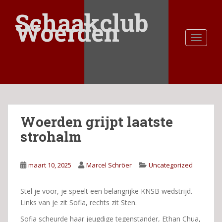
S
Schaakclub
k
Woerden
i
TOGGLE
p
t
o
m
a
i
n
Woerden grijpt laatste
c
o
strohalm
n
t
e
maart 10, 2025
Marcel Schröer
Uncategorized
n
t
Stel je voor, je speelt een belangrijke KNSB wedstrijd.
Links van je zit Sofia, rechts zit Sten.
Sofia scheurde haar jeugdige tegenstander, Ethan Chua,