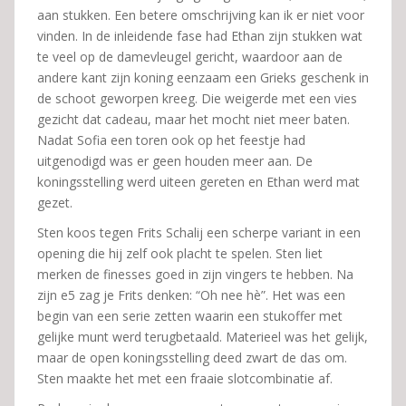
aan stukken. Een betere omschrijving kan ik er niet voor
vinden. In de inleidende fase had Ethan zijn stukken wat
te veel op de damevleugel gericht, waardoor aan de
andere kant zijn koning eenzaam een Grieks geschenk in
de schoot geworpen kreeg. Die weigerde met een vies
gezicht dat cadeau, maar het mocht niet meer baten.
Nadat Sofia een toren ook op het feestje had
uitgenodigd was er geen houden meer aan. De
koningsstelling werd uiteen gereten en Ethan werd mat
gezet.
Sten koos tegen Frits Schalij een scherpe variant in een
opening die hij zelf ook placht te spelen. Sten liet
merken de finesses goed in zijn vingers te hebben. Na
zijn e5 zag je Frits denken: “Oh nee hè”. Het was een
begin van een serie zetten waarin een stukoffer met
gelijke munt werd terugbetaald. Materieel was het gelijk,
maar de open koningsstelling deed zwart de das om.
Sten maakte het met een fraaie slotcombinatie af.