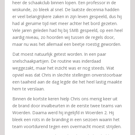
heer de schaakclub binnen lopen. Een professor in de
wiskunde, zo bleek al snel. De laatste decennia hadden
er veel belangrijkere zaken in zijn leven gespeeld, dus hij
had al geruime tijd niet meer achter het bord gezeten.
Vele jaren geleden had hij bij SMB gespeeld, op een heel
aardig niveau, zo hoorden wij tussen de regels door,
maar nu was het allemaal een beetje roestig geworden.
Dat moest natuurlijk getest worden. In een paar
snelschaakpartijen. De routine was inderdaad
weggezakt, maar het inzicht was er nog steeds. Wat
opviel was dat Chris in slechte stellingen onverstoorbaar
een taaiheid aan de dag legde die het heel lastig maakte
hem te verslaan.
Binnen de kortste keren hielp Chris ons menig keer uit
de brand door invalbeurten in de eerste twee teams van
Woerden. Daarna werd hij ingelijfd in Woerden 2. Hij
bleek een rots in de branding in een seizoen waarin het
team voortdurend tegen een overmacht moest strijden.