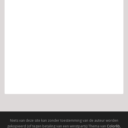
Niets van deze site kan zonder toestemming van de auteur worden
gekopieerd (of tegen betaling van een winstpartij) Thema van
Colorlib
,