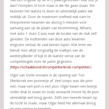
dan? Omrijden of toch maar in die file gaan staan. We
besloten het laatste te doen en uiteindelijk pakte dat
redelijk uit. Door de maximum snelheid wat ruim te
interpreteren kwamen we alsnog 5 minuten voor
aanvang aan op de plaats van bestemming. Althans,
met auto 1. Auto 2 was naar de locatie van de club zelf
gereden. De inzittenden van deze auto kwamen
enigszins verlaat de zaal binnen lopen. Wat leren we
hieruit: lees altijd zorgvuldig de mailtjes van de
wedstrijdleider of kijk in de laatste versie van de
competitiegids voor de juiste gegevens
(
https://schaakbond.nl/competitie/knsb-competitie/
).
Olger van Donk snoepte in de opening van Ton
Ellenbroek een pionnetje af. Veel soeps was die pion
niet, maar een pion is een pion. Olger kwam een beetje
onder druk te staan en zoals verwacht moest hij de pion
uiteindelijk wel terug geven. Zelfs een tweede kwam op
de tocht te staan, maar Olger hield het allemaal droog
en wist remise te bereiken.