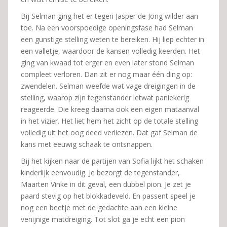
Bij Selman ging het er tegen Jasper de Jong wilder aan
toe. Na een voorspoedige openingsfase had Selman
een gunstige stelling weten te bereiken. Hij liep echter in
een valletje, waardoor de kansen volledig keerden. Het
ging van kwaad tot erger en even later stond Selman
compleet verloren. Dan zit er nog maar één ding op:
zwendelen. Selman weefde wat vage dreigingen in de
stelling, waarop zijn tegenstander ietwat paniekerig
reageerde. Die kreeg daarna ook een eigen mataanval
in het vizier. Het liet hem het zicht op de totale stelling
volledig uit het oog deed verliezen. Dat gaf Selman de
kans met eeuwig schaak te ontsnappen.
Bij het kijken naar de partijen van Sofia lijkt het schaken
kinderlijk eenvoudig. Je bezorgt de tegenstander,
Maarten Vinke in dit geval, een dubbel pion. Je zet je
paard stevig op het blokkadeveld. En passent speel je
nog een beetje met de gedachte aan een kleine
venijnige matdreiging. Tot slot ga je echt een pion