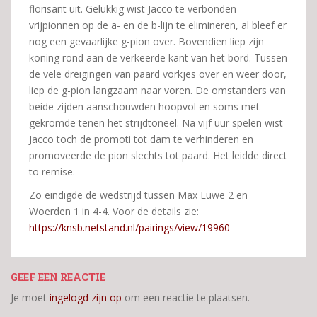
florisant uit. Gelukkig wist Jacco te verbonden
vrijpionnen op de a- en de b-lijn te elimineren, al bleef er
nog een gevaarlijke g-pion over. Bovendien liep zijn
koning rond aan de verkeerde kant van het bord. Tussen
de vele dreigingen van paard vorkjes over en weer door,
liep de g-pion langzaam naar voren. De omstanders van
beide zijden aanschouwden hoopvol en soms met
gekromde tenen het strijdtoneel. Na vijf uur spelen wist
Jacco toch de promoti tot dam te verhinderen en
promoveerde de pion slechts tot paard. Het leidde direct
to remise.
Zo eindigde de wedstrijd tussen Max Euwe 2 en
Woerden 1 in 4-4. Voor de details zie:
https://knsb.netstand.nl/pairings/view/19960
GEEF EEN REACTIE
Je moet
ingelogd zijn op
om een reactie te plaatsen.