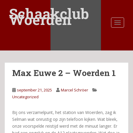
S
Schaakclub
k
Woerden
i
TOGGLE
p
t
o
m
a
i
n
Max Euwe 2 – Woerden 1
c
o
n
september 21, 2025
Marcel Schröer
t
Uncategorized
e
n
t
Bij ons verzamelpunt, het station van Woerden, zag ik
Selman wat onrustig op zijn telefoon kijken. Wat bleek,
onze voorspelde reistijd werd met de minuut langer. Er
had een ongeluk op de A12 plaatsgevonden. Wat doe je