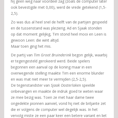
hij geen weg naar voordeel zag (zoals de computer later
ook bevestigde met 0,00), werd de vrede getekend (1,5-
2,5).
Zo was dus al heel snel de helft van de partijen gespeeld
en de tussenstand was plezierig. Ad en Sjaak stonden
op dat moment gelijkig, Tim stond heel mooi en Leen is
gewoon Leen: die wint altijd.
Maar toen ging het mis.
De partij van
Tim Groot Bruinderink
begon gelijk, waarbij
er tegengesteld gerokeerd werd. Beide spelers
begonnen een aanval op de koning maar in een
overwegende stelling maakte Tim een enorme blunder
en was mat niet meer te vermijden (2,5-2,5).
De tegenstandster van
Sjaak Oosterlaken
speelde
onbevangen en maakte de indruk goed te weten waar
ze mee bezig was. Toen ze met haar dame twee
ongedekte pionnen aanviel, vond hij niet de briljante zet
die er volgens de computer wel degelijk was. In het
vervolg miste ze een paar keer een betere variant en liet