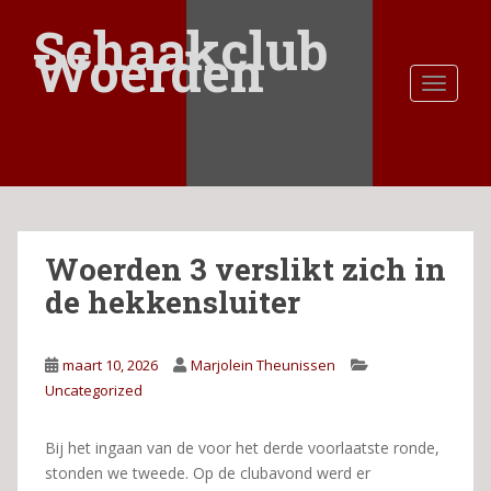
S
Schaakclub
k
Woerden
i
TOGGLE
p
t
o
m
a
i
n
Woerden 3 verslikt zich in
c
o
de hekkensluiter
n
t
e
maart 10, 2026
Marjolein Theunissen
n
Uncategorized
t
Bij het ingaan van de voor het derde voorlaatste ronde,
stonden we tweede. Op de clubavond werd er