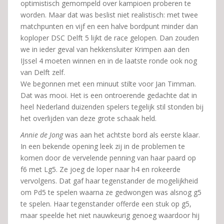
optimistisch gemompeld over kampioen proberen te
worden. Maar dat was beslist niet realistisch: met twee
matchpunten en vijf en een halve bordpunt minder dan
koploper DSC Delft 5 lijkt de race gelopen. Dan zouden
we in ieder geval van hekkensluiter Krimpen aan den
IJssel 4 moeten winnen en in de laatste ronde ook nog
van Delft zelf.
We begonnen met een minuut stilte voor Jan Timman.
Dat was mooi. Het is een ontroerende gedachte dat in
heel Nederland duizenden spelers tegelijk stil stonden bij
het overlijden van deze grote schaak held.
Annie de Jong
was aan het achtste bord als eerste klaar.
In een bekende opening leek zij in de problemen te
komen door de vervelende penning van haar paard op
f6 met Lg5. Ze joeg de loper naar h4 en rokeerde
vervolgens. Dat gaf haar tegenstander de mogelijkheid
om Pd5 te spelen waarna ze gedwongen was alsnog g5
te spelen. Haar tegenstander offerde een stuk op g5,
maar speelde het niet nauwkeurig genoeg waardoor hij