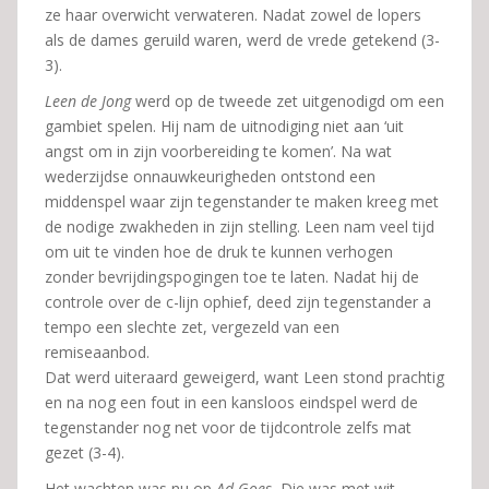
ze haar overwicht verwateren. Nadat zowel de lopers
als de dames geruild waren, werd de vrede getekend (3-
3).
Leen de Jong
werd op de tweede zet uitgenodigd om een
gambiet spelen. Hij nam de uitnodiging niet aan ‘uit
angst om in zijn voorbereiding te komen’. Na wat
wederzijdse onnauwkeurigheden ontstond een
middenspel waar zijn tegenstander te maken kreeg met
de nodige zwakheden in zijn stelling. Leen nam veel tijd
om uit te vinden hoe de druk te kunnen verhogen
zonder bevrijdingspogingen toe te laten. Nadat hij de
controle over de c-lijn ophief, deed zijn tegenstander a
tempo een slechte zet, vergezeld van een
remiseaanbod.
Dat werd uiteraard geweigerd, want Leen stond prachtig
en na nog een fout in een kansloos eindspel werd de
tegenstander nog net voor de tijdcontrole zelfs mat
gezet (3-4).
Het wachten was nu op
Ad Goes.
Die was met wit