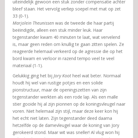
uiteindelijk gewoon een stuk zonder compensatie achter
bleef staan. Het vervolg verliep soepel met mat op zet
33 (0-1).
Marjolein Theunissen
was de tweede die haar partij
beëindigde, alleen een stuk minder leuk. Haar
tegenstander kwam 40 minuten te laat, wat vervelend
is, maar geen reden om knullig te gaan zitten spelen. Ze
reageerde helemaal verkeerd op de agressie die op het
bord kwam en verloor in razend tempo veel te veel
materiaal (1-1).
Gelukkig ging het bij
Jory Koot
heel wat beter. Normaal
houdt hij wel van rustige potjes en een solide
pionstructuur, maar de openingszetten van zijn
tegenstander werkten als een rode lap. Als een malle
stier gooide hij al zijn pionnen op de koningsvleugel naar
voren. Niet helemaal zijn stijl, maar deze keer kon hij
het echt niet laten. Zijn tegenstander deed daarna
hetzelfde op de damevleugel waar de koning van Jory
gerokeerd stond. Maar wit was sneller! Al vlug won hij