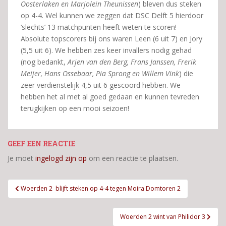
Oosterlaken en Marjolein Theunissen
) bleven dus steken
op 4-4. Wel kunnen we zeggen dat DSC Delft 5 hierdoor
‘slechts’ 13 matchpunten heeft weten te scoren!
Absolute topscorers bij ons waren Leen (6 uit 7) en Jory
(5,5 uit 6). We hebben zes keer invallers nodig gehad
(nog bedankt,
Arjen van den Berg, Frans Janssen, Frerik
Meijer, Hans Ossebaar, Pia Sprong en Willem Vink
) die
zeer verdienstelijk 4,5 uit 6 gescoord hebben. We
hebben het al met al goed gedaan en kunnen tevreden
terugkijken op een mooi seizoen!
GEEF EEN REACTIE
Je moet
ingelogd zijn op
om een reactie te plaatsen.
Bericht
Woerden 2 blijft steken op 4-4 tegen Moira Domtoren 2
navigatie
Woerden 2 wint van Philidor 3