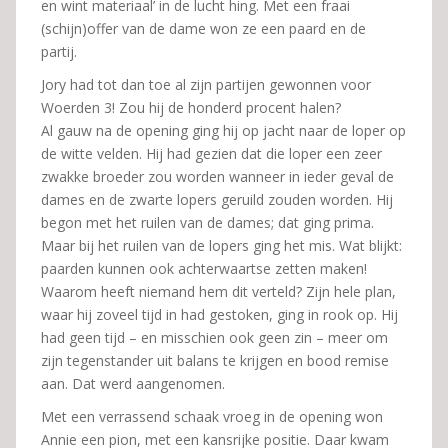
en wint materiaal’ in de lucht hing. Met een fraai
(schijn)offer van de dame won ze een paard en de
partij.
Jory had tot dan toe al zijn partijen gewonnen voor
Woerden 3! Zou hij de honderd procent halen?
Al gauw na de opening ging hij op jacht naar de loper op
de witte velden. Hij had gezien dat die loper een zeer
zwakke broeder zou worden wanneer in ieder geval de
dames en de zwarte lopers geruild zouden worden. Hij
begon met het ruilen van de dames; dat ging prima.
Maar bij het ruilen van de lopers ging het mis. Wat blijkt:
paarden kunnen ook achterwaartse zetten maken!
Waarom heeft niemand hem dit verteld? Zijn hele plan,
waar hij zoveel tijd in had gestoken, ging in rook op. Hij
had geen tijd – en misschien ook geen zin – meer om
zijn tegenstander uit balans te krijgen en bood remise
aan. Dat werd aangenomen.
Met een verrassend schaak vroeg in de opening won
Annie een pion, met een kansrijke positie. Daar kwam