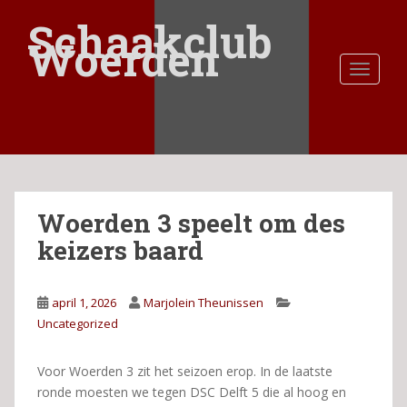
S
Schaakclub
k
Woerden
i
TOGGLE
p
t
o
m
a
i
n
Woerden 3 speelt om des
c
o
keizers baard
n
t
e
april 1, 2026
Marjolein Theunissen
n
Uncategorized
t
Voor Woerden 3 zit het seizoen erop. In de laatste
ronde moesten we tegen DSC Delft 5 die al hoog en