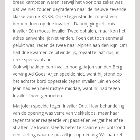
breed kampioen waren, terwijl het voor ons zeker was
dat we niet zouden degraderen naar de nieuwe zevende
klasse van de KNSB. Onze tegenstander moest een
beroep doen op drie invallers. Daarbij ging iets mis.
Invaller Eén moest Invaller Twee ophalen, maar kon het
adres aanvankelijk niet vinden. Toen dat toch eenmaal
gelukt was, reden de twee naar Alphen aan den Rijn. Om
half drie kwamen ze uiteindelijk, royaal te laat dus, in
onze speelzaal aan.
Ook wij hadden een invaller nodig, Arjen van den Berg
verving Ad Goes. Arjen speelde niet, want hij stond op
het achtste bord opgesteld tegen Invaller Eén en ook
Jean had een heel rustige middag, want hij had tegen
Invaller Twee gemoeten.
Marjolein speelde tegen Invaller Drie. Haar behandeling
van de opening was verre van vlekkeloos, maar haar
tegenstander reageerde vrij passief en vergat het af te
straffen. Ze kwam steeds beter te staan en er ontstond
een stelling waar de puzzeltjes-opmerking ‘Wit aan zet