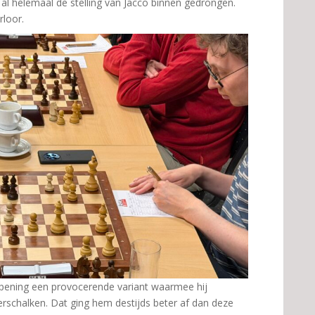
l helemaal de stelling van Jacco binnen gedrongen.
loor.
pening een provocerende variant waarmee hij
rschalken. Dat ging hem destijds beter af dan deze