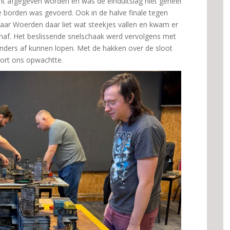
nt afgegeven worden en was de einduitslag niet geheel
de borden was gevoerd. Ook in de halve finale tegen
ar Woerden daar liet wat steekjes vallen en kwam er
af. Het beslissende snelschaak werd vervolgens met
ders af kunnen lopen. Met de hakken over de sloot
oort ons opwachtte.