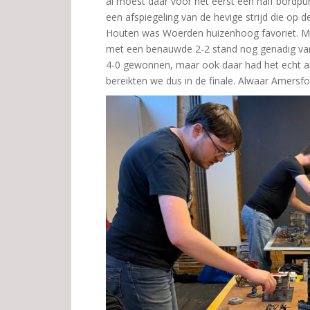
al moest daar voor het eerst een half bordpu
een afspiegeling van de hevige strijd die op 
Houten was Woerden huizenhoog favoriet. Ma
met een benauwde 2-2 stand nog genadig van
4-0 gewonnen, maar ook daar had het echt an
bereikten we dus in de finale. Alwaar Amersf