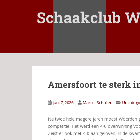
S
k
Schaakclub W
i
p
t
o
m
a
i
n
c
Amersfoort te sterk i
o
n
t
juni 7, 2026
Marcel Schröer
Uncatego
e
n
t
Na twee hele magere jaren moest Woerden g
competitie. Het werd een 4-0 overwinning voo
Zeist er ook met 4-0 aan geloven. In de kwar