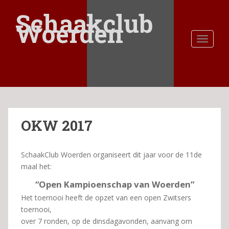
S
Schaakclub
k
Woerden
i
TOGGLE
p
t
o
m
a
i
n
OKW 2017
c
o
n
SchaakClub Woerden organiseert dit jaar voor de 11de
t
maal het:
e
n
“Open Kampioenschap van Woerden”
t
Het toernooi heeft de opzet van een open Zwitsers
toernooi,
over 7 ronden, op de dinsdagavonden, aanvang om