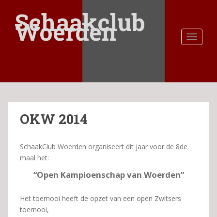
S
Schaakclub
k
Woerden
i
TOGGLE
p
t
o
m
a
i
n
OKW 2014
c
o
n
SchaakClub Woerden organiseert dit jaar voor de 8de
t
maal het:
e
n
“Open Kampioenschap van Woerden”
t
Het toernooi heeft de opzet van een open Zwitsers
toernooi,