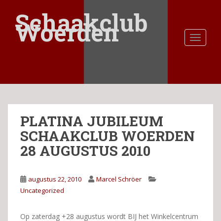
S
Schaakclub
k
Woerden
i
TOGGLE
p
t
o
m
a
i
n
PLATINA JUBILEUM
c
o
SCHAAKCLUB WOERDEN
n
28 AUGUSTUS 2010
t
e
n
augustus 22, 2010
Marcel Schröer
t
Uncategorized
Op zaterdag +28 augustus wordt BIJ het Winkelcentrum