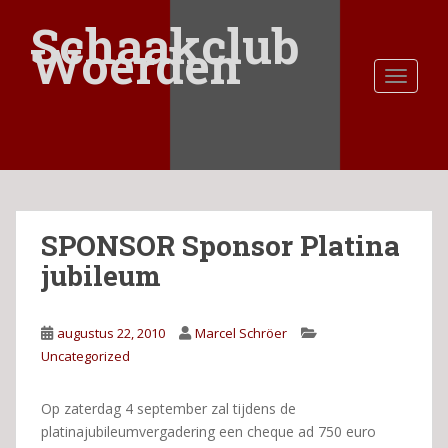
S
Schaakclub
k
Woerden
i
TOGGLE
p
t
o
m
a
i
n
SPONSOR Sponsor Platina
c
o
jubileum
n
t
e
augustus 22, 2010
Marcel Schröer
n
Uncategorized
t
Op zaterdag 4 september zal tijdens de
platinajubileumvergadering een cheque ad 750 euro