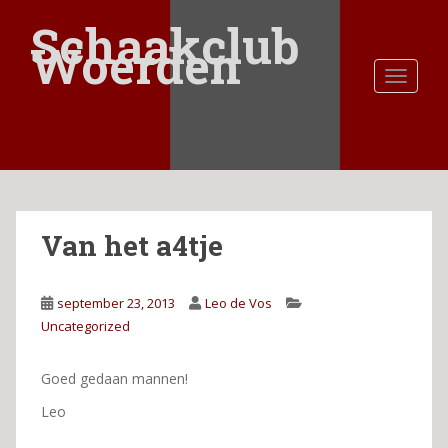
S
Schaakclub
k
Woerden
i
TOGGLE
p
t
o
m
a
i
n
Van het a4tje
c
o
n
september 23, 2013
Leo de Vos
t
Uncategorized
e
n
t
Goed gedaan mannen!
Leo