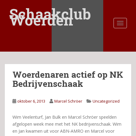
S
Schaakclub
k
Woerden
i
TOGGLE
p
t
o
m
a
i
n
Woerdenaren actief op NK
c
o
Bedrijvenschaak
n
t
e
oktober 6, 2013
Marcel Schröer
Uncategorized
n
t
Wim Veelenturf, Jan Bulk en Marcel Schröer speelden
afgelopen week mee met het NK bedrijvenschaak. Wim
en Jan kwamen uit voor ABN-AMRO en Marcel voor