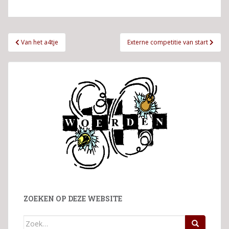
Bericht
Van het a4tje
Externe competitie van start
navigatie
ZOEKEN OP DEZE WEBSITE
Zoek