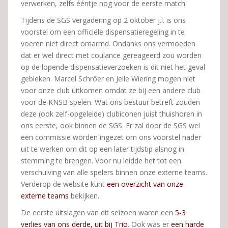
verwerken, zelfs ééntje nog voor de eerste match.
Tijdens de SGS vergadering op 2 oktober j.l. is ons
voorstel om een officiële dispensatieregeling in te
voeren niet direct omarmd. Ondanks ons vermoeden
dat er wel direct met coulance gereageerd zou worden
op de lopende dispensatieverzoeken is dit niet het geval
gebleken. Marcel Schröer en Jelle Wiering mogen niet
voor onze club uitkomen omdat ze bij een andere club
voor de KNSB spelen. Wat ons bestuur betreft zouden
deze (ook zelf-opgeleide) clubiconen juist thuishoren in
ons eerste, ook binnen de SGS. Er zal door de SGS wel
een commissie worden ingezet om ons voorstel nader
uit te werken om dit op een later tijdstip alsnog in
stemming te brengen. Voor nu leidde het tot een
verschuiving van alle spelers binnen onze externe teams.
Verderop de website kunt
een overzicht van onze
externe teams
bekijken.
De eerste uitslagen van dit seizoen waren een
5-3
verlies van ons derde, uit bij Trio
. Ook was er
een harde