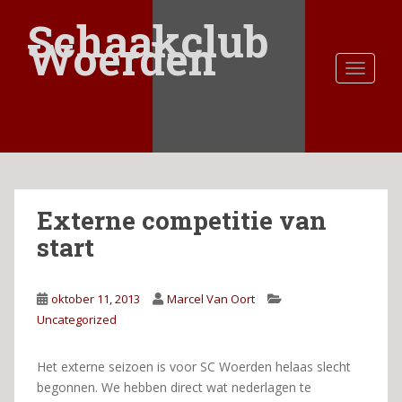
S
Schaakclub
k
Woerden
i
TOGGLE
p
t
o
m
a
i
n
Externe competitie van
c
o
start
n
t
e
oktober 11, 2013
Marcel Van Oort
n
Uncategorized
t
Het externe seizoen is voor SC Woerden helaas slecht
begonnen. We hebben direct wat nederlagen te