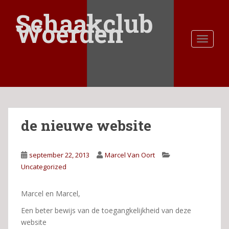
S
Schaakclub
k
Woerden
i
TOGGLE
p
t
o
m
a
i
n
de nieuwe website
c
o
n
september 22, 2013
Marcel Van Oort
t
Uncategorized
e
n
t
Marcel en Marcel,
Een beter bewijs van de toegangkelijkheid van deze
website