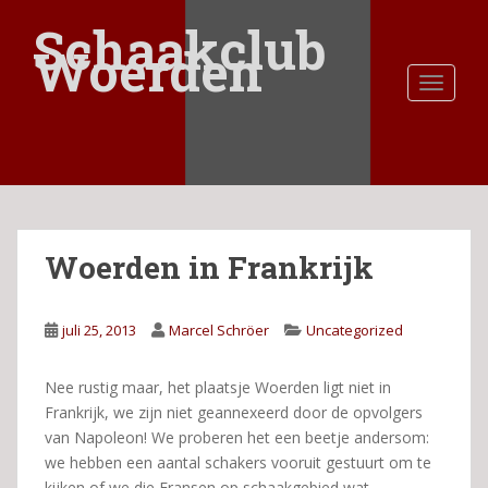
S
Schaakclub
k
Woerden
i
TOGGLE
p
t
o
m
a
i
n
Woerden in Frankrijk
c
o
n
juli 25, 2013
Marcel Schröer
Uncategorized
t
e
n
Nee rustig maar, het plaatsje Woerden ligt niet in
t
Frankrijk, we zijn niet geannexeerd door de opvolgers
van Napoleon! We proberen het een beetje andersom:
we hebben een aantal schakers vooruit gestuurt om te
kijken of we die Fransen op schaakgebied wat