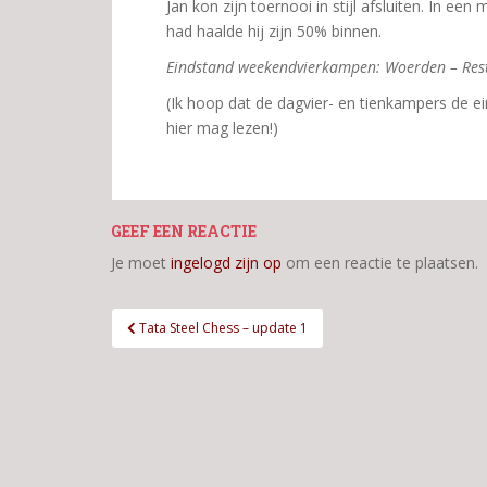
Jan kon zijn toernooi in stijl afsluiten. In een
had haalde hij zijn 50% binnen.
Eindstand weekendvierkampen: Woerden – Rest 
(Ik hoop dat de dagvier- en tienkampers de e
hier mag lezen!)
GEEF EEN REACTIE
Je moet
ingelogd zijn op
om een reactie te plaatsen.
Bericht
Tata Steel Chess – update 1
navigatie