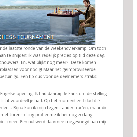
eer de laatste ronde van de weekendvierkamp. Om toch
 te snijden: ik was redelijk precies op tijd deze dag.
oeschouwers. En, wat blijkt nog meer? Deze komen
erplaatsen voor nodig! Maar het geïmproviseerde
bezuinigd. Een tip dus voor de deelnemers straks:
ngelse opening. Ik had daarbij de kans om de stelling
n licht voordeeltje had. Op het moment zelf dacht ik
den… Bijna kon ik mijn tegenstander truc’en, maar die
 met torenstelling probeerde ik het nog zo lang
niet meer. Een nul werd daarmee toegevoegd aan mijn