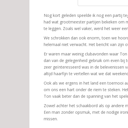
Nog kort geleden speelde ik nog een partij teg
had wat grootmeester partijen bekeken om m
te leggen. Zoals wel vaker, werd het weer e
We schrokken dan ook enorm, toen we hoord
helemaal niet verwacht. Het bericht van zijn 
Er waren maar weinig clubavonden waar Ton n
dan van de gelegenheid gebruik om even bij 
zeer geïnteresseerd was in de belevenissen v
altijd haarfijn te vertellen wat we dat weeke
Ook als we ergens in het land een toernooi 
om ons een hart onder de riem te steken. He
Ton vaak beter dan de spanning van het spel
Zowel achter het schaakbord als op andere m
Een man zonder opsmuk, met de nodige ironie
missen.