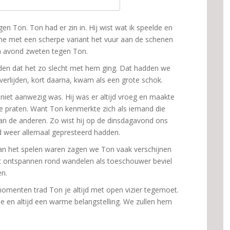
en Ton. Ton had er zin in. Hij wist wat ik speelde en
e met een scherpe variant het vuur aan de schenen
en avond zweten tegen Ton.
en dat het zo slecht met hem ging. Dat hadden we
overlijden, kort daarna, kwam als een grote schok.
iet aanwezig was. Hij was er altijd vroeg en maakte
te praten. Want Ton kenmerkte zich als iemand die
an de anderen. Zo wist hij op de dinsdagavond ons
nd weer allemaal gepresteerd hadden.
aan het spelen waren zagen we Ton vaak verschijnen
t ontspannen rond wandelen als toeschouwer beviel
en.
omenten trad Ton je altijd met open vizier tegemoet.
 en altijd een warme belangstelling. We zullen hem