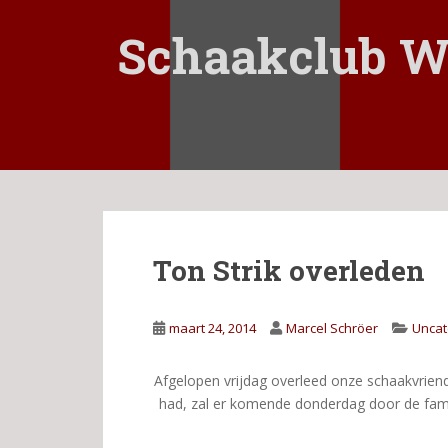
S
k
Schaakclub W
i
p
t
o
m
a
i
n
c
Ton Strik overleden
o
n
t
maart 24, 2014
Marcel Schröer
Uncat
e
n
t
Afgelopen vrijdag overleed onze schaakvriend
had, zal er komende donderdag door de fam