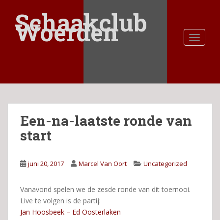
S
Schaakclub
k
Woerden
i
TOGGLE
p
t
o
m
a
i
n
Een-na-laatste ronde van
c
o
start
n
t
e
juni 20, 2017
Marcel Van Oort
Uncategorized
n
t
Vanavond spelen we de zesde ronde van dit toernooi.
Live te volgen is de partij:
Jan Hoosbeek – Ed Oosterlaken