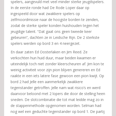
spelers, aangevuld met veel minder sterke jeugdspelers.
In de eerste ronde had De Rode Loper daar op
ingespeeld door wat zwakkere spelers op
zelfmoordmissie naar de hoogste borden te zenden,
zodat de sterke speler konden huishouden tegen het
jeugdige talent. “Dat gaat ons geen tweede keer
gebeuren”, dachten ze in Leidsche Rijn. De 2 sterkste
spelers werden op bord 3 en 4 neergezet.
En daar zaten Ed Oosterlaken en Jim Reed. Ze
verkochten hun huid duur, maar beiden kwamen er
uiteindelijk toch niet zonder kleerscheuren af. Jim kon te
weinig activiteit voor zijn pion blijven genereren en Ed
raakte in een iets latere fase gewoon een pion kwijt. Op
bord 2 had Jelle een aanmerkelijk zwakkere
tegenstander getroffen. Jelle nam wat risico’s en werd
daarvoor beloond met 2 lopers die door de stelling heen
sneden. De slotcombinatie die tot mat leidde mag zo in
de stappenmethode opgenomen worden. Selman had
nog wel een geduchte tegenstander op bord 1. De partij