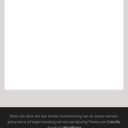
Niets van deze site kan zonder toestemming van de auteur worden
gekopieerd (of tegen betaling van een winstpartij) Thema van
Colorlib
,
draait op
WordPress