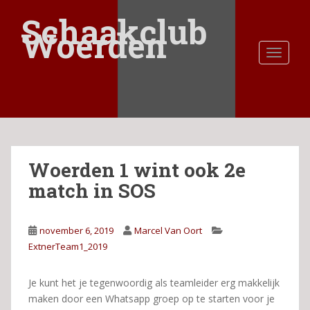
S
Schaakclub
k
Woerden
i
TOGGLE
p
t
o
m
a
i
n
Woerden 1 wint ook 2e
c
o
match in SOS
n
t
e
november 6, 2019
Marcel Van Oort
n
ExtnerTeam1_2019
t
Je kunt het je tegenwoordig als teamleider erg makkelijk
maken door een Whatsapp groep op te starten voor je