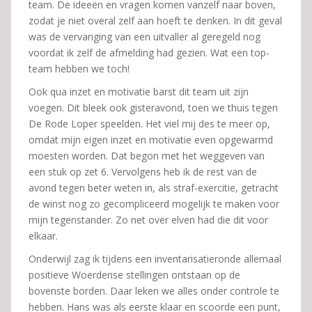
team. De ideeën en vragen komen vanzelf naar boven,
zodat je niet overal zelf aan hoeft te denken. In dit geval
was de vervanging van een uitvaller al geregeld nog
voordat ik zelf de afmelding had gezien. Wat een top-
team hebben we toch!
Ook qua inzet en motivatie barst dit team uit zijn
voegen. Dit bleek ook gisteravond, toen we thuis tegen
De Rode Loper speelden. Het viel mij des te meer op,
omdat mijn eigen inzet en motivatie even opgewarmd
moesten worden. Dat begon met het weggeven van
een stuk op zet 6. Vervolgens heb ik de rest van de
avond tegen beter weten in, als straf-exercitie, getracht
de winst nog zo gecompliceerd mogelijk te maken voor
mijn tegenstander. Zo net over elven had die dit voor
elkaar.
Onderwijl zag ik tijdens een inventarisatieronde allemaal
positieve Woerdense stellingen ontstaan op de
bovenste borden. Daar leken we alles onder controle te
hebben. Hans was als eerste klaar en scoorde een punt,