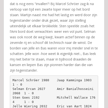
dat is nog eens “invallen”! Bij Marcel Schröer zag ik na
verloop van tijd een zwarte loper meer op het bord
staan. Martijn naast me had het lastig en werd door zijn
tegenstander onder druk gezet, waar zijn stelling
uiteindelijk uit elkaar brokkelde. Sten speelde zoals het
l’Ami bord doet verwachten: weer een vol punt. Selman
was ook nooit de weg kwijt, kwam actief binnen op de
zevende rij en schoof dit technisch naar de winst. De
borden van Jelle en Bas waren voor mij minder snel in te
schatten. Jelle won -hoe weet ik eigenlijk niet-, Bas leek
mij niet beter te staan, maar in tijdnood draaiden de
kansen en liepen Bas zijn pionnen harder dan die van
zijn tegenstander.
Marcel Schröer 1980    Jaap Kamminga 1903        
1 - 0
Selman Ercan 2027      Amir Banialhosseini 
2068  1 - 0
Sten Goes 2192         Mitchell Wallace 176
4     1 - 0
Jelle Wiering 2032     Eric van Aart 1824        