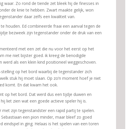
g waar. Zo rond de tiende zet bleek hij de finesses in
 onder de knie te hebben. Zwart maakte gelijk, won
genstander daar zelfs een kwaliteit van.
l te houden. Ed combineerde fraai een aanval tegen de
ijdje bezweek zijn tegenstander onder de druk van een
rimenteerd met een zet die nu voor het eerst op het
m me niet bijster goed. ik kreeg de benodigde
 en werd als een klein kind positioneel weggeschoven.
telling op het bord waarbij de tegenstander zich
welk stuk hij moet slaan. Op zo’n moment hoef je niet
oed komt. En dat kwam het ook.
nt op het bord. Dat werd dus een tijdje duwen en
ij liet zien wat een goede actieve speler hij is.
r met zijn tegenstandster een rapid partij te spelen.
 Sebastiaan een pion minder, maar bleef zo goed
 eindspel in ging. Helaas is het spelen van een toren