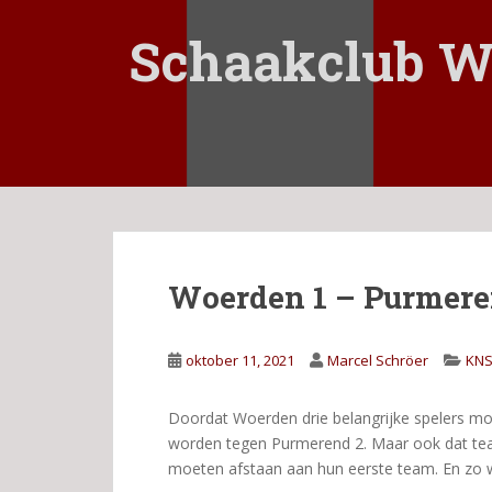
S
k
Schaakclub W
i
p
t
o
m
a
i
n
c
Woerden 1 – Purmere
o
n
t
oktober 11, 2021
Marcel Schröer
KNS
e
n
t
Doordat Woerden drie belangrijke spelers mo
worden tegen Purmerend 2. Maar ook dat tea
moeten afstaan aan hun eerste team. En zo w