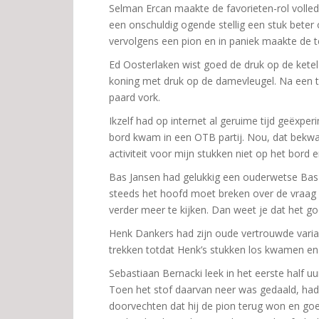
Selman Ercan maakte de favorieten-rol volledi
een onschuldig ogende stellig een stuk beter
vervolgens een pion en in paniek maakte de te
Ed Oosterlaken wist goed de druk op de kete
koning met druk op de damevleugel. Na een t
paard vork.
Ikzelf had op internet al geruime tijd geëxpe
bord kwam in een OTB partij. Nou, dat bekwa
activiteit voor mijn stukken niet op het bord
Bas Jansen had gelukkig een ouderwetse Bas-s
steeds het hoofd moet breken over de vraag 
verder meer te kijken. Dan weet je dat het g
Henk Dankers had zijn oude vertrouwde varia
trekken totdat Henk’s stukken los kwamen en h
Sebastiaan Bernacki leek in het eerste half uu
Toen het stof daarvan neer was gedaald, had
doorvechten dat hij de pion terug won en goed