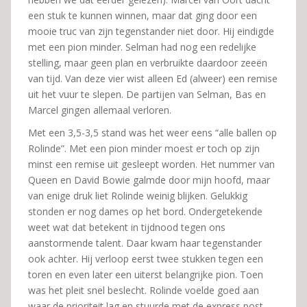
een stuk te kunnen winnen, maar dat ging door een
mooie truc van zijn tegenstander niet door. Hij eindigde
met een pion minder. Selman had nog een redelijke
stelling, maar geen plan en verbruikte daardoor zeeën
van tijd. Van deze vier wist alleen Ed (alweer) een remise
uit het vuur te slepen. De partijen van Selman, Bas en
Marcel gingen allemaal verloren.
Met een 3,5-3,5 stand was het weer eens “alle ballen op
Rolinde”. Met een pion minder moest er toch op zijn
minst een remise uit gesleept worden. Het nummer van
Queen en David Bowie galmde door mijn hoofd, maar
van enige druk liet Rolinde weinig blijken. Gelukkig
stonden er nog dames op het bord. Ondergetekende
weet wat dat betekent in tijdnood tegen ons
aanstormende talent. Daar kwam haar tegenstander
ook achter. Hij verloop eerst twee stukken tegen een
toren en even later een uiterst belangrijke pion. Toen
was het pleit snel beslecht. Rolinde voelde goed aan
waar de prioriteit lag en stuurde met de express post