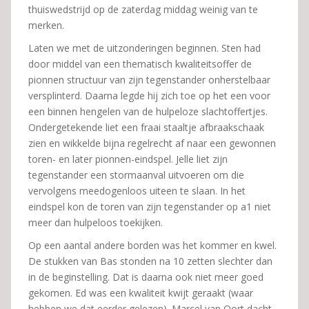
thuiswedstrijd op de zaterdag middag weinig van te
merken.
Laten we met de uitzonderingen beginnen. Sten had
door middel van een thematisch kwaliteitsoffer de
pionnen structuur van zijn tegenstander onherstelbaar
versplinterd. Daarna legde hij zich toe op het een voor
een binnen hengelen van de hulpeloze slachtoffertjes.
Ondergetekende liet een fraai staaltje afbraakschaak
zien en wikkelde bijna regelrecht af naar een gewonnen
toren- en later pionnen-eindspel. Jelle liet zijn
tegenstander een stormaanval uitvoeren om die
vervolgens meedogenloos uiteen te slaan. In het
eindspel kon de toren van zijn tegenstander op a1 niet
meer dan hulpeloos toekijken.
Op een aantal andere borden was het kommer en kwel.
De stukken van Bas stonden na 10 zetten slechter dan
in de beginstelling. Dat is daarna ook niet meer goed
gekomen. Ed was een kwaliteit kwijt geraakt (waar
hebben we dat eerder gelezen). Marcel van Oort dacht