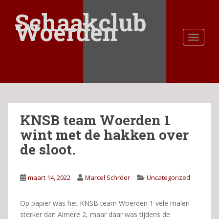
S
Schaakclub
k
Woerden
i
TOGGLE
p
t
o
m
a
i
n
KNSB team Woerden 1
c
o
wint met de hakken over
n
de sloot.
t
e
n
maart 14, 2022
Marcel Schröer
Uncategorized
t
Op papier was het KNSB team Woerden 1 vele malen
sterker dan Almere 2, maar daar was tijdens de