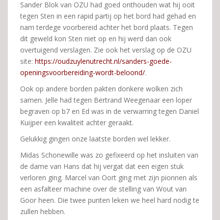
Sander Blok van OZU had goed onthouden wat hij ooit
tegen Sten in een rapid partij op het bord had gehad en
nam terdege voorbereid achter het bord plaats. Tegen
dit geweld kon Sten niet op en hij werd dan ook
overtuigend verslagen. Zie ook het verslag op de OZU
site:
https://oudzuylenutrecht.nl/sanders-goede-
openingsvoorbereiding-wordt-beloond/
.
Ook op andere borden pakten donkere wolken zich
samen. Jelle had tegen Bertrand Weegenaar een loper
begraven op b7 en Ed was in de verwarring tegen Daniel
Kuijper een kwaliteit achter geraakt.
Gelukkig gingen onze laatste borden wel lekker.
Midas Schonewille was zo gefixeerd op het insluiten van
de dame van Hans dat hij vergat dat een eigen stuk
verloren ging. Marcel van Oort ging met zijn pionnen als
een asfalteer machine over de stelling van Wout van
Goor heen. Die twee punten leken we heel hard nodig te
zullen hebben.