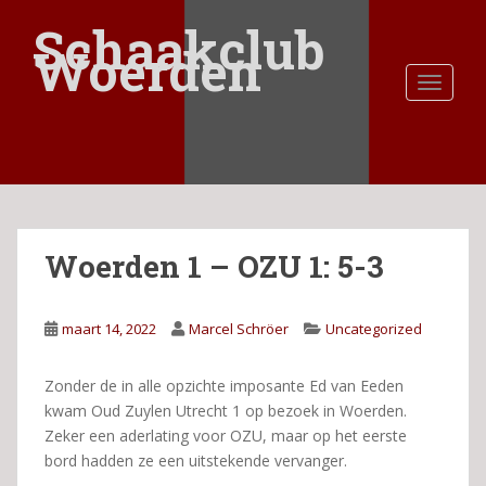
S
Schaakclub
k
Woerden
i
TOGGLE
p
t
o
m
a
i
n
Woerden 1 – OZU 1: 5-3
c
o
n
maart 14, 2022
Marcel Schröer
Uncategorized
t
e
n
Zonder de in alle opzichte imposante Ed van Eeden
t
kwam Oud Zuylen Utrecht 1 op bezoek in Woerden.
Zeker een aderlating voor OZU, maar op het eerste
bord hadden ze een uitstekende vervanger.