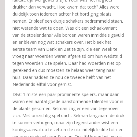
drukker dan verwacht. Hoe kwam dat toch? Alles werd
duidelijk toen iedereen achter het bord ging plaats
nemen. Er bleef een clubje schakers bedremmeld staan,
niet wetende wat te doen. Was dit een schaakvariant
van de stoelendans? Alle borden waren inmiddels gevuld
en er bleven nog wat schakers over. Het bleek het
eerste team van Denk en Zet te zijn, die een week te
vroeg naar Woerden waren afgereisd om hun wedstrijd
tegen Woerden 2 te spelen. Daar had Woerden niet op
gerekend en dus moesten ze helaas weer terig naar
huis. Daar hadden ze nou de tweede helft van het
Nederlands elftal voor gemist.
DBC 1 miste een paar prominente spelers, maar daar
waren een aantal goede aanstormende talenten voor in
de plaats gekomen. Selman zag er een van tegenover
zich. Met omzichtig spel dacht Selman langzaam de druk
te kunnen verhogen, maar zijn tegenstander wist een
koningsaanval op te zetten die uiteindelijk leidde tot een
verloren eindspel voor Selman. Ook Ed kreeg het zwaar