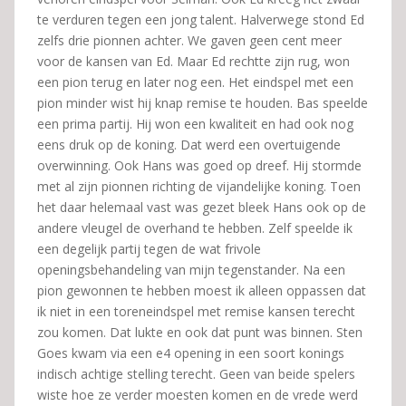
te verduren tegen een jong talent. Halverwege stond Ed
zelfs drie pionnen achter. We gaven geen cent meer
voor de kansen van Ed. Maar Ed rechtte zijn rug, won
een pion terug en later nog een. Het eindspel met een
pion minder wist hij knap remise te houden. Bas speelde
een prima partij. Hij won een kwaliteit en had ook nog
eens druk op de koning. Dat werd een overtuigende
overwinning. Ook Hans was goed op dreef. Hij stormde
met al zijn pionnen richting de vijandelijke koning. Toen
het daar helemaal vast was gezet bleek Hans ook op de
andere vleugel de overhand te hebben. Zelf speelde ik
een degelijk partij tegen de wat frivole
openingsbehandeling van mijn tegenstander. Na een
pion gewonnen te hebben moest ik alleen oppassen dat
ik niet in een toreneindspel met remise kansen terecht
zou komen. Dat lukte en ook dat punt was binnen. Sten
Goes kwam via een e4 opening in een soort konings
indisch achtige stelling terecht. Geen van beide spelers
wiste hoe ze verder moesten komen en de vrede werd