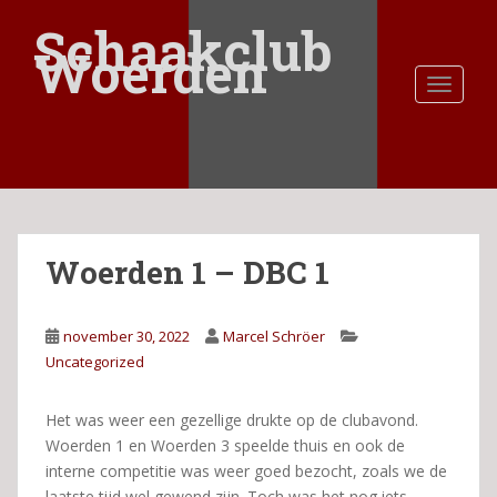
S
Schaakclub
k
Woerden
i
TOGGLE
p
t
o
m
a
i
n
Woerden 1 – DBC 1
c
o
n
november 30, 2022
Marcel Schröer
t
Uncategorized
e
n
t
Het was weer een gezellige drukte op de clubavond.
Woerden 1 en Woerden 3 speelde thuis en ook de
interne competitie was weer goed bezocht, zoals we de
laatste tijd wel gewend zijn. Toch was het nog iets