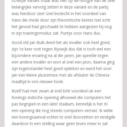
scherpe variant maar was niet op de hoogte van de zeer
belangrijke vervolg zetten in deze variant en de partij
was hierdoor zeer snel beslecht in het voordeel van
Hans die mede door zijn theoretische kennis niet echt
het gevoel had geschaakt te hebben aangezien hij nog
in zijn trainingsmodus zat. Puntje voor Hans dus.
Good old Jan Bulk deed het als invaller ook heel goed,
zijn 1e keer ooit tegen Rijswijk dus dat is toch wel een
bijzondere ervaring na al die jaren. Jan speelde tegen
een andere invaller en won al snel een pion, daarna ging
zijn tegenstander heel goed opletten en werd het voor
Jan een kleine plusremise met als afsluiter de Chinese
maaltijd in ons nieuwe honk.
Ikzelf had met zwart al snel licht voordeel uit een
Konings-Indische opening alhoewel die computers het
pas begrijpen in een later stadium, kennelijk is het KI
een opening die nog steeds computers verrast. Ik wilde
een koningsaanval echter te snel doorzetten en eindigde
daardoor in een stelling waar geen leven meer in zat