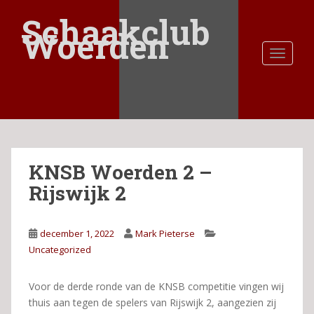
S
Schaakclub
k
Woerden
i
TOGGLE
p
t
o
m
a
i
n
KNSB Woerden 2 –
c
o
Rijswijk 2
n
t
e
december 1, 2022
Mark Pieterse
n
Uncategorized
t
Voor de derde ronde van de KNSB competitie vingen wij
thuis aan tegen de spelers van Rijswijk 2, aangezien zij