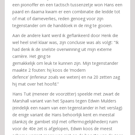
een pionoffer en een tactisch tussenzetje won Hans een
paard en daarna kwam er een combinatie die leidde tot
of mat of dameverlies, reden genoeg voor zijn
tegenstander om de handdoek in de ring te gooien.
Aan de andere kant werd ik geflankeerd door Henk die
wel heel snel klaar was, zijn conclusie was als volgt: “Ik
had denk ik de snelste overwinning uit mijn externe
carrière. Het ging te
gemakkelijk om leuk te kunnen zijn. Mijn tegenstander
maakte 2 fouten: hij koos de ‘modern
defence’ (inferieur zoals we weten) en na 20 zetten zag
hij mat over het hoofd.”
Hans Tuit (meneer de voorzitter) speelde met zwart de
Marshall variant van het Spaans tegen Edwin Mulders
(eindelijk een naam van een tegenstander in het verslag)
de enige variant die Hans behoorlijk kent en meestal
(dankzij de gambiet stijl met offermogelijkheden) ruim
voor de 40e zet is afgelopen, Edwin koos de meest