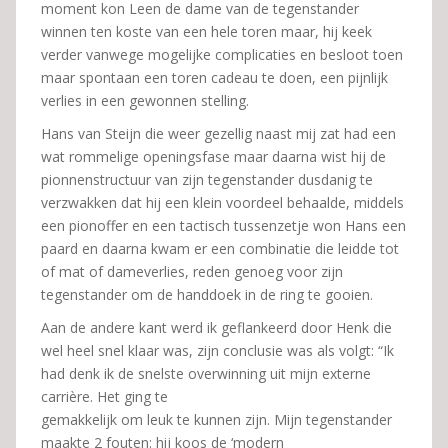
moment kon Leen de dame van de tegenstander
winnen ten koste van een hele toren maar, hij keek
verder vanwege mogelijke complicaties en besloot toen
maar spontaan een toren cadeau te doen, een pijnlijk
verlies in een gewonnen stelling.
Hans van Steijn die weer gezellig naast mij zat had een
wat rommelige openingsfase maar daarna wist hij de
pionnenstructuur van zijn tegenstander dusdanig te
verzwakken dat hij een klein voordeel behaalde, middels
een pionoffer en een tactisch tussenzetje won Hans een
paard en daarna kwam er een combinatie die leidde tot
of mat of dameverlies, reden genoeg voor zijn
tegenstander om de handdoek in de ring te gooien.
Aan de andere kant werd ik geflankeerd door Henk die
wel heel snel klaar was, zijn conclusie was als volgt: “Ik
had denk ik de snelste overwinning uit mijn externe
carrière. Het ging te
gemakkelijk om leuk te kunnen zijn. Mijn tegenstander
maakte 2 fouten: hij koos de ‘modern