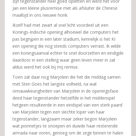
zijn tegenstander heel goed opletten en werd het voor
Jan een kleine plusremise met als afsluiter de Chinese
maaltijd in ons nieuwe honk.
Ikzelf had met zwart al snel licht voordeel uit een
Konings-Indische opening alhoewel die computers het
pas begrijpen in een later stadium, kennelijk is het KI
een opening die nog steeds computers verrast. Ik wilde
een koningsaanval echter te snel doorzetten en eindigde
daardoor in een stelling waar geen leven meer in zat
aldus werd het ook bij mij remise.
Toen zat daar nog Marjolein die het die middag samen
met Sten Goes het langste volhield, na wat
onnauwkeurigheden van Marjolein in de openingsfase
deed haar tegenstander hetzelfde in het middenspel
hetgeen resulteerde in een eindspel van een sterk paard
van Marjolein tegen een slechte loper van haar
tegenstander, langzaam maar zeker begon Marjolein
wat pionnetjes te snoepen en duwde haar resterende
armada naar voren, genoeg om de zege binnen te halen