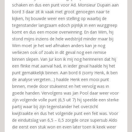
schaken en dus een punt voor Ad. Monsieur Dupain aan
bord 3 daar zit ik vaak met groot genoegen naar te
kijken, hij bouwde weer een stelling op waarbij de
tegenstander langzaam edoch pijnlijk in een wurggreep
komt en dus een mooie overwinning. En dan Wim, hij
stond mijns inziens de hele wedstrijd minder maar bij
Wim moet je het wel afmaken anders kan je nog
verliezen ook of zoals in dit geval nog een remise
binnen slepen. Van Jur kon ik mij nog herinneren dat hij
een flinke mat aanval had, in ieder geval haalde hij het
punt gemakkelijk binnen. Aan bord 6 (sorry Henk, ik ben
de analyse vergeten…) haalde Henk een mooi punt
binnen, mede door stukwinst en het vervolg was in
goede handen. Vervolgens was Jan Pool daar weer voor
zijn volgende volle punt (6,5 uit 7) hij speelde een sterke
partij waar bij zijn tegenstander het overzicht
kwijtraakte en dus het volgende punt een feit was. Voor
de einduitslag van 6,5 – 0,5 zorgde onze supersub Aldo
die eerst een stuk won en even later toen ik keek weer