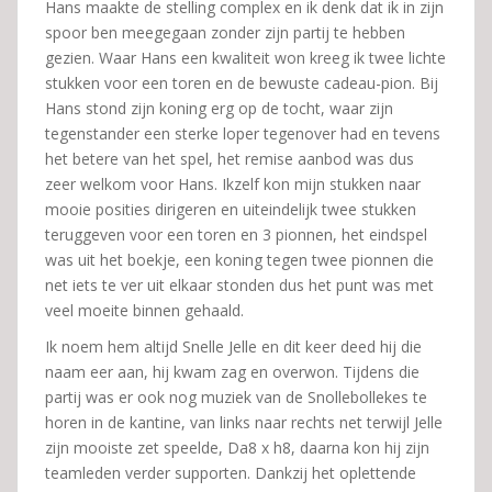
Hans maakte de stelling complex en ik denk dat ik in zijn
spoor ben meegegaan zonder zijn partij te hebben
gezien. Waar Hans een kwaliteit won kreeg ik twee lichte
stukken voor een toren en de bewuste cadeau-pion. Bij
Hans stond zijn koning erg op de tocht, waar zijn
tegenstander een sterke loper tegenover had en tevens
het betere van het spel, het remise aanbod was dus
zeer welkom voor Hans. Ikzelf kon mijn stukken naar
mooie posities dirigeren en uiteindelijk twee stukken
teruggeven voor een toren en 3 pionnen, het eindspel
was uit het boekje, een koning tegen twee pionnen die
net iets te ver uit elkaar stonden dus het punt was met
veel moeite binnen gehaald.
Ik noem hem altijd Snelle Jelle en dit keer deed hij die
naam eer aan, hij kwam zag en overwon. Tijdens die
partij was er ook nog muziek van de Snollebollekes te
horen in de kantine, van links naar rechts net terwijl Jelle
zijn mooiste zet speelde, Da8 x h8, daarna kon hij zijn
teamleden verder supporten. Dankzij het oplettende