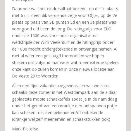
Daarmee was het eindresultaat bekend, op de 1e plaats
met 6 uit 7 een dik verdiende zege voor Olger, op de 2e
plaats op basis van SB punten Ed en een 3e plaats was
voor good old Leen de Jong. De ratingprijs voor ELO
onder de 1600 was voor onze organisator en
wedstrijdleider Wim Veelenturf en de ratingprijs onder
de 1800 mocht ondergetekende in ontvangst nemen. Al
met al weer een geslaagd toernooi en we hopen
stiekem dat volgend jaar weer wat meer externe spelers
onze kant op zullen komen in onze nieuwe locatie aan
De Veste 29 te Woerden.
Allen een fijne vakantie toegewenst en wie weet tot
schaaks deze zomer in het Westdampark aan de aldaar
geplaatste mooie schaaktafels zodat je in de namiddag
onder het genot van een drankje een ontspannen potje
kan schaken met een bekende en/of onbekende
(drankje wel zelf meenemen en schaakstukken ook)
Mark Pieterse