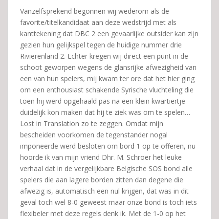
Vanzelfsprekend begonnen wij wederom als de
favorite/titelkandidaat aan deze wedstrijd met als
kanttekening dat DBC 2 een gevaarlijke outsider kan zijn
gezien hun gelijkspel tegen de huidige nummer drie
Rivierenland 2. Echter kregen wij direct een punt in de
schoot geworpen wegens de glansrijke afwezigheid van
een van hun spelers, mij kwam ter ore dat het hier ging
om een enthousiast schakende Syrische vluchteling die
toen hij werd opgehaald pas na een klein kwartiertje
duidelijk kon maken dat hij te ziek was om te spelen…
Lost in Translation zo te zeggen. Omdat mijn
bescheiden voorkomen de tegenstander nogal
imponeerde werd besloten om bord 1 op te offeren, nu
hoorde ik van mijn vriend Dhr. M. Schröer het leuke
verhaal dat in de vergelijkbare Belgische SOS bond alle
spelers die aan lagere borden zitten dan degene die
afwezig is, automatisch een nul krijgen, dat was in dit
geval toch wel 8-0 geweest maar onze bond is toch iets
flexibeler met deze regels denk ik. Met de 1-0 op het