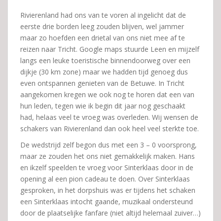
Rivierenland had ons van te voren al ingelicht dat de
eerste drie borden leeg zouden blijven, wel jammer
maar zo hoefden een drietal van ons niet mee af te
reizen naar Tricht. Google maps stuurde Leen en mijzelf
langs een leuke toeristische binnendoorweg over een
dijkje (30 km zone) maar we hadden tijd genoeg dus
even ontspannen genieten van de Betuwe. In Tricht
aangekomen kregen we ook nog te horen dat een van
hun leden, tegen wie ik begin dit jaar nog geschaakt
had, helaas veel te vroeg was overleden. Wij wensen de
schakers van Rivierenland dan ook heel veel sterkte toe.
De wedstrijd zelf begon dus met een 3 – 0 voorsprong,
maar ze zouden het ons niet gemakkelijk maken. Hans
en ikzelf speelden te vroeg voor Sinterklaas door in de
opening al een pion cadeau te doen. Over Sinterklaas
gesproken, in het dorpshuis was er tijdens het schaken
een Sinterklaas intocht gaande, muzikaal ondersteund
door de plaatselijke fanfare (niet altijd helemaal zuiver…)