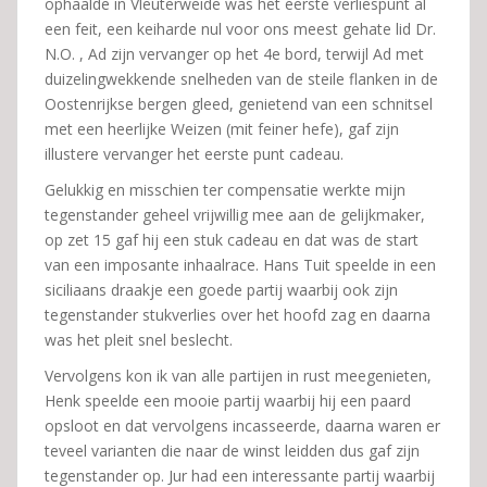
ophaalde in Vleuterweide was het eerste verliespunt al
een feit, een keiharde nul voor ons meest gehate lid Dr.
N.O. , Ad zijn vervanger op het 4e bord, terwijl Ad met
duizelingwekkende snelheden van de steile flanken in de
Oostenrijkse bergen gleed, genietend van een schnitsel
met een heerlijke Weizen (mit feiner hefe), gaf zijn
illustere vervanger het eerste punt cadeau.
Gelukkig en misschien ter compensatie werkte mijn
tegenstander geheel vrijwillig mee aan de gelijkmaker,
op zet 15 gaf hij een stuk cadeau en dat was de start
van een imposante inhaalrace. Hans Tuit speelde in een
siciliaans draakje een goede partij waarbij ook zijn
tegenstander stukverlies over het hoofd zag en daarna
was het pleit snel beslecht.
Vervolgens kon ik van alle partijen in rust meegenieten,
Henk speelde een mooie partij waarbij hij een paard
opsloot en dat vervolgens incasseerde, daarna waren er
teveel varianten die naar de winst leidden dus gaf zijn
tegenstander op. Jur had een interessante partij waarbij