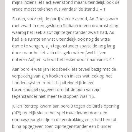
mijns inziens iets actiever stond maar uiteindelijk ook de
vrede moest tekenen dus vandaar de stand 3 – 1
En dan, voor mij de partij van de avond, Ad Goes kwam
met zwart in een gesloten Siciliaan in een droomstelling
waarbij het leek alsof zijn tegenstander zwart had, Ad
had alle ruimte en wist uiteindelijk ook nog de witte
dame te vangen, zijn tegenstander spartelde nog lang
door maar Ad liet zich niet gek maken (wel blijven
noteren Ad!) en schoof het lekker door naar winst. 4-1
Aan bord 4 was Jan Hoosbeek iets teveel bezig met de
verpakking van zijn koeken en in iets wat leek op het
Londen system moest hij uiteindelijk in een
toreneindspel opgeven omdat de pion van zijn
tegenstander niet meer te stoppen was.4-2
Julien Rentrop kwam aan bord 3 tegen de Bird’s opening
(f4?!) redelijk vlot in het spel maar kwam door een
onnauwkeurigheidje in de verdrukking en ik had hem al
bijna opgegeven toen zijn tegenstander een blunder