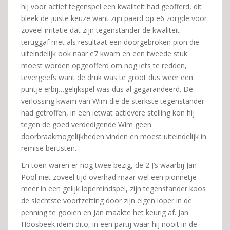
hij voor actief tegenspel een kwaliteit had geofferd, dit
bleek de juiste keuze want zijn paard op e6 zorgde voor
zoveel irritatie dat zijn tegenstander de kwaliteit
teruggaf met als resultaat een doorgebroken pion die
uiteindelijk ook naar e7 kwam en een tweede stuk
moest worden opgeofferd om nog iets te redden,
tevergeefs want de druk was te groot dus weer een
puntje erbij…gelijkspel was dus al gegarandeerd. De
verlossing kwam van Wim die de sterkste tegenstander
had getroffen, in een ietwat actievere stelling kon hij
tegen de goed verdedigende Wim geen
doorbraakmogelijkheden vinden en moest uiteindelijk in
remise berusten.
En toen waren er nog twee bezig, de 2 J’s waarbij Jan
Pool niet zoveel tijd overhad maar wel een pionnetje
meer in een gelijk lopereindspel, zijn tegenstander koos
de slechtste voortzetting door zijn eigen loper in de
penning te gooien en Jan maakte het keurig af. Jan
Hoosbeek idem dito, in een partij waar hij nooit in de