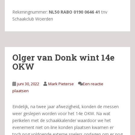
Rekeningnummer:
NL50 RABO 0190 0646 41
tnv
Schaakclub Woerden
Olger van Donk wint 14e
OKW
juni 30, 2022
Mark Pieterse
Een reactie
plaatsen
Eindelijk, na twee jaar afwezigheid, konden de messen
weer geslepen worden voor het 14e OKW. Na wat
perikelen met de schaakkalender waardoor we het
evenement niet on-line konden plaatsen kwamen er
toch nog voldoende externe spelers opdagen om er nog