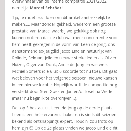
overwinnaar van de Interne competitie 2021/2022
namelijk:
Marcel Schröer!
Tja, je moet iets doen om dit artikel aantrekkelijk te
maken….. Maar zonder gekheid, wederom een grootse
prestatie van Marcel waarbij we gelukkig ook nog
kunnen noteren dat de club wat meer concurrentie voor
hem heeft gekregen in de vorm van Leen de Jong, ons
aanstormend ex-jeugdlid Jacco Lind en natuurlijk van
Rolinde, Selman, Jelle en nieuwe sterke leden als Olivier
Huizer, Olger van Donk, Annie de Jong en wie weet
Michiel Somers (die 6 uit 6 scoorde tot nu toe). Dit gaat
wat beloven voor het volgende seizoen, nieuwe kansen
in een nieuwe locatie. Hopelijk wordt de competitie nog
versterkt door Sten Goes en Jan en/of Iosefina Werle
(maar nu begin ik te overdrijven…).
De top 3 bestaat uit Leen de Jong op de derde plaats,
Leen is een hele ervaren schaker en is sinds dit seizoen
bekend als ontsnappings expert, Houdini zou trots op
hem zijn 🙂 Op de 2e plaats vinden we Jacco Lind die dit