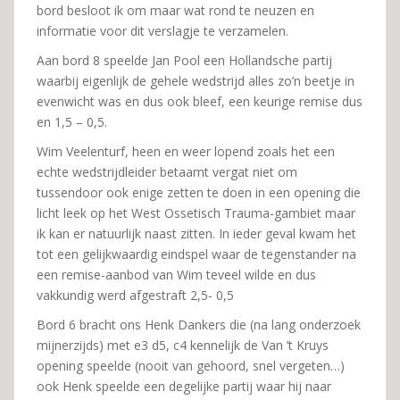
bord besloot ik om maar wat rond te neuzen en
informatie voor dit verslagje te verzamelen.
Aan bord 8 speelde Jan Pool een Hollandsche partij
waarbij eigenlijk de gehele wedstrijd alles zo’n beetje in
evenwicht was en dus ook bleef, een keurige remise dus
en 1,5 – 0,5.
Wim Veelenturf, heen en weer lopend zoals het een
echte wedstrijdleider betaamt vergat niet om
tussendoor ook enige zetten te doen in een opening die
licht leek op het West Ossetisch Trauma-gambiet maar
ik kan er natuurlijk naast zitten. In ieder geval kwam het
tot een gelijkwaardig eindspel waar de tegenstander na
een remise-aanbod van Wim teveel wilde en dus
vakkundig werd afgestraft 2,5- 0,5
Bord 6 bracht ons Henk Dankers die (na lang onderzoek
mijnerzijds) met e3 d5, c4 kennelijk de Van ’t Kruys
opening speelde (nooit van gehoord, snel vergeten…)
ook Henk speelde een degelijke partij waar hij naar