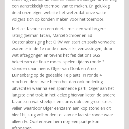
een aantrekkelijk toernooi van te maken. En gelukkig
deed onze eigen website het wel zodat onze vaste
volgers zich op konden maken voor het toernooi.
Met als favorieten een drietal met een wat hogere
rating (Selman Ercan, Marcel Schröer en Ed
Oosterlaken) ging het OKW van start en zoals verwacht
waren er in de 1e ronde nauwelijks verrassingen, door
wat afzeggingen en tevens het feit dat ons SGS
bekerteam de finale moest spelen tijdens ronde 3
stonden daar ineens Olger van Donk en Arno
Luinenberg op de gedeelde 1e plaats. In ronde 4
mochten deze twee heren het dan ook onderling
uitvechten waar na een spannende partij Olger aan het
langste eind trok. In het kielzog hiervan lieten de andere
favorieten wat steekjes en soms ook een grote steek
vallen waardoor Olger eenzaam aan kop stond en dit
bleef hij stug volhouden tot aan de laatste ronde waar
alleen Ed Oosterlaken hem nog een puntje kon
afsnoepen.