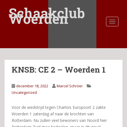
S
Schaakclub
k
Woerden
i
TOGGLE
p
t
o
m
a
i
n
KNSB: CE 2 – Woerden 1
c
o
n
december 18, 2022
Marcel Schröer
t
Uncategorized
e
n
t
Voor de wedstrijd tegen Charlois Europoort 2 zakte
Woerden 1 zaterdag af naar de krochten van
Rotterdam. Nu zullen veel bewoners van Noord hier
Rotterdam Zuid mee bedoelen, maar in dit geval