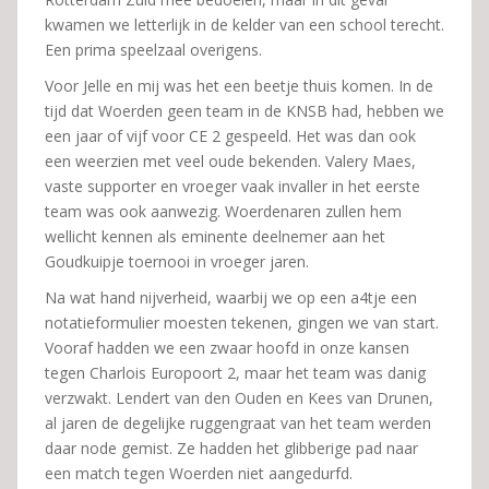
kwamen we letterlijk in de kelder van een school terecht.
Een prima speelzaal overigens.
Voor Jelle en mij was het een beetje thuis komen. In de
tijd dat Woerden geen team in de KNSB had, hebben we
een jaar of vijf voor CE 2 gespeeld. Het was dan ook
een weerzien met veel oude bekenden. Valery Maes,
vaste supporter en vroeger vaak invaller in het eerste
team was ook aanwezig. Woerdenaren zullen hem
wellicht kennen als eminente deelnemer aan het
Goudkuipje toernooi in vroeger jaren.
Na wat hand nijverheid, waarbij we op een a4tje een
notatieformulier moesten tekenen, gingen we van start.
Vooraf hadden we een zwaar hoofd in onze kansen
tegen Charlois Europoort 2, maar het team was danig
verzwakt. Lendert van den Ouden en Kees van Drunen,
al jaren de degelijke ruggengraat van het team werden
daar node gemist. Ze hadden het glibberige pad naar
een match tegen Woerden niet aangedurfd.