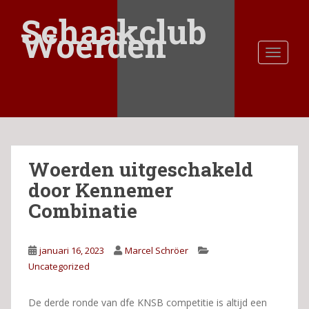
S
Schaakclub
k
Woerden
i
TOGGLE
p
t
o
m
a
i
n
Woerden uitgeschakeld
c
o
door Kennemer
n
Combinatie
t
e
n
januari 16, 2023
Marcel Schröer
t
Uncategorized
De derde ronde van dfe KNSB competitie is altijd een