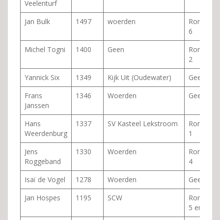
Veelenturf
Jan Bulk
1497
woerden
Ronde
6
Michel Togni
1400
Geen
Ronde
2
Yannick Six
1349
Kijk Uit (Oudewater)
Geen
Frans
1346
Woerden
Geen
Janssen
Hans
1337
SV Kasteel Lekstroom
Ronde
Weerdenburg
1
Jens
1330
Woerden
Ronde
Roggeband
4
Isaï de Vogel
1278
Woerden
Geen
Jan Hospes
1195
SCW
Ronde
5 en 6