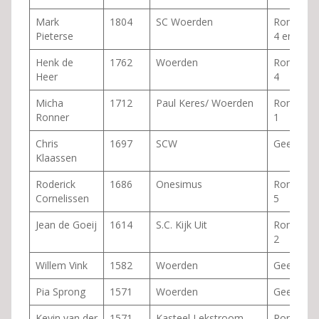
Mark
1804
SC Woerden
Ronde
Pieterse
4 en 5
Henk de
1762
Woerden
Ronde
Heer
4
Micha
1712
Paul Keres/ Woerden
Ronde
Ronner
1
Chris
1697
SCW
Geen
Klaassen
Roderick
1686
Onesimus
Ronde
Cornelissen
5
Jean de Goeij
1614
S.C. Kijk Uit
Ronde
2
Willem Vink
1582
Woerden
Geen
Pia Sprong
1571
Woerden
Geen
Kevin van der
1571
Kasteel Lekstroom
Ronde