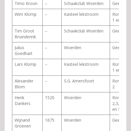
Timo Kroon
–
Schaakclub Woerden
Geen
Wim Klomp
–
Kasteel lekstroom
Ronde
1 en 2
Tim Groot
–
Schaakclub Woerden
Geen
Bruinderink
Julius
–
Woerden
Geen
Goedhart
Lars Klomp
–
Kasteel lekstroom
Ronde
1 en 2
Alexander
–
S.G. Amersfoort
Ronde
Blom
2
Henk
1520
Woerden
Ronde
Dankers
2,3,4
en 5
Wijnand
1675
Woerden
Geen
Groenen