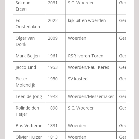
Selman
2031
S.C. Woerden
Geen
Ercan
Ed
2022
kijk uit en woerden
Geen
Oosterlaken
Olger van
2009
Woerden
Geen
Donk
Mark Beijen
1961
RSR Ivoren Toren
Geen
Jacco Lind
1953
Woerden/Paul Keres
Geen
Pieter
1950
SV kasteel
Geen
Molendijk
Leen de Jong
1943
Woerden/Messemaker
Geen
Rolinde den
1898
S.C. Woerden
Geen
Heijer
Bas Verberne
1831
Woerden
Geen
Olivier Huizer
1813
Woerden
Geen