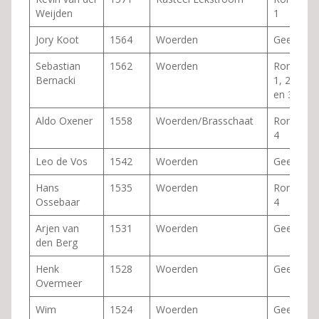
Weijden
1
Jory Koot
1564
Woerden
Geen
Sebastian
1562
Woerden
Ronde
Bernacki
1, 2
en 3
Aldo Oxener
1558
Woerden/Brasschaat
Ronde
4
Leo de Vos
1542
Woerden
Geen
Hans
1535
Woerden
Ronde
Ossebaar
4
Arjen van
1531
Woerden
Geen
den Berg
Henk
1528
Woerden
Geen
Overmeer
Wim
1524
Woerden
Geen