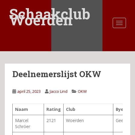
S
Schaakclub
k
Woerden
i
TOGGLE
p
t
o
m
a
i
n
Deelnemerslijst OKW
c
o
n
april 25, 2023
Jacco Lind
OKW
t
e
n
Naam
Rating
Club
Bye’s
t
Marcel
2121
Woerden
Geen
Schröer