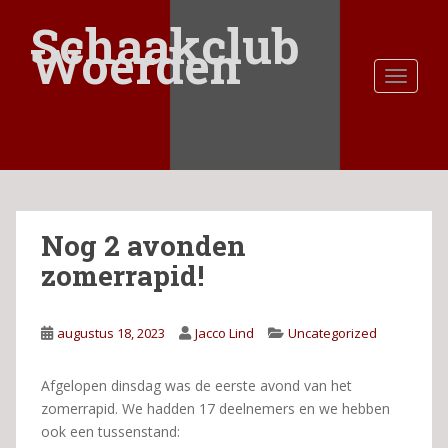
S
Schaakclub
k
Woerden
i
TOGGLE
p
t
o
m
a
i
n
Nog 2 avonden
c
o
zomerrapid!
n
t
e
augustus 18, 2023
Jacco Lind
Uncategorized
n
t
Afgelopen dinsdag was de eerste avond van het
zomerrapid. We hadden 17 deelnemers en we hebben
ook een tussenstand: