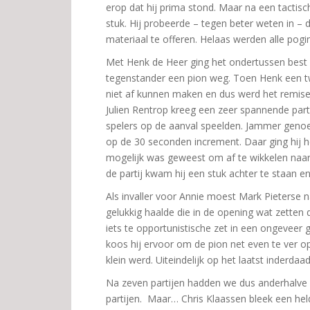
erop dat hij prima stond. Maar na een tactisch
stuk. Hij probeerde – tegen beter weten in 
materiaal te offeren. Helaas werden alle pog
Met Henk de Heer ging het ondertussen best a
tegenstander een pion weg. Toen Henk een t
niet af kunnen maken en dus werd het remise
Julien Rentrop kreeg een zeer spannende part
spelers op de aanval speelden. Jammer genoeg 
op de 30 seconden increment. Daar ging hij he
mogelijk was geweest om af te wikkelen naar e
de partij kwam hij een stuk achter te staan 
Als invaller voor Annie moest Mark Pieterse n
gelukkig haalde die in de opening wat zetten 
iets te opportunistische zet in een ongeveer g
koos hij ervoor om de pion net even te ver 
klein werd. Uiteindelijk op het laatst inderda
Na zeven partijen hadden we dus anderhalve p
partijen. Maar… Chris Klaassen bleek een he