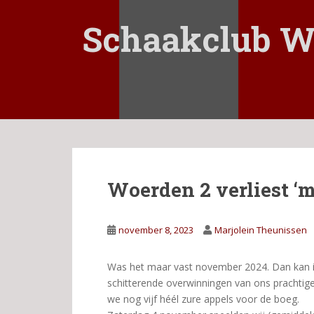
S
k
Schaakclub W
i
p
t
o
m
a
i
n
c
Woerden 2 verliest ‘ma
o
n
t
november 8, 2023
Marjolein Theunissen
e
n
t
Was het maar vast november 2024. Dan kan ik
schitterende overwinningen van ons prachtige
we nog vijf héél zure appels voor de boeg.