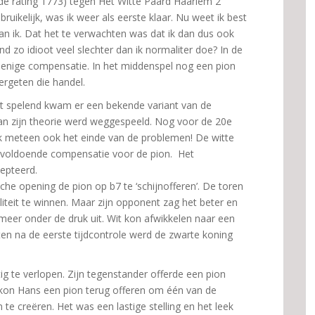
e rating 1773) tegen Het Witte Paard Haarlem 2
ruikelijk, was ik weer als eerste klaar. Nu weet ik best
an ik. Dat het te verwachten was dat ik dan dus ook
 zo idioot veel slechter dan ik normaliter doe? In de
r enige compensatie. In het middenspel nog een pion
vergeten die handel.
wit spelend kwam er een bekende variant van de
van zijn theorie werd weggespeeld. Nog voor de 20e
ek meteen ook het einde van de problemen! De witte
s voldoende compensatie voor de pion. Het
epteerd.
che opening de pion op b7 te ‘schijnofferen’. De toren
teit te winnen. Maar zijn opponent zag het beter en
meer onder de druk uit. Wit kon afwikkelen naar een
en na de eerste tijdcontrole werd de zwarte koning
ig te verlopen. Zijn tegenstander offerde een pion
 kon Hans een pion terug offeren om één van de
n te creëren. Het was een lastige stelling en het leek