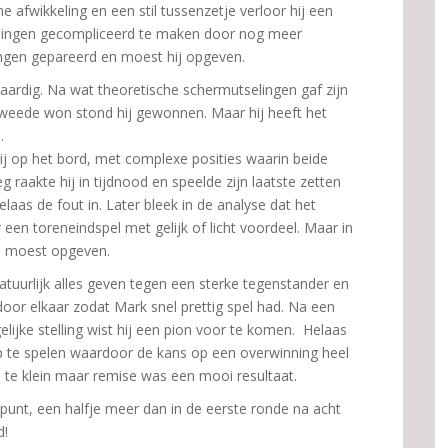
e afwikkeling en een stil tussenzetje verloor hij een
– dingen gecompliceerd te maken door nog meer
ingen gepareerd en moest hij opgeven.
ardig. Na wat theoretische schermutselingen gaf zijn
weede won stond hij gewonnen. Maar hij heeft het
.
ij op het bord, met complexe posities waarin beide
raakte hij in tijdnood en speelde zijn laatste zetten
laas de fout in. Later bleek in de analyse dat het
en toreneindspel met gelijk of licht voordeel. Maar in
en moest opgeven.
atuurlijk alles geven tegen een sterke tegenstander en
door elkaar zodat Mark snel prettig spel had. Na een
elijke stelling wist hij een pion voor te komen. Helaas
op te spelen waardoor de kans op een overwinning heel
ad te klein maar remise was een mooi resultaat.
unt, een halfje meer dan in de eerste ronde na acht
ld!