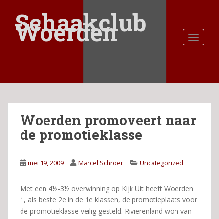
S
Schaakclub
k
Woerden
i
TOGGLE
p
t
o
m
a
i
n
Woerden promoveert naar
c
o
de promotieklasse
n
t
e
mei 19, 2009
Marcel Schröer
Uncategorized
n
t
Met een 4½-3½ overwinning op Kijk Uit heeft Woerden
1, als beste 2e in de 1e klassen, de promotieplaats voor
de promotieklasse veilig gesteld. Rivierenland won van