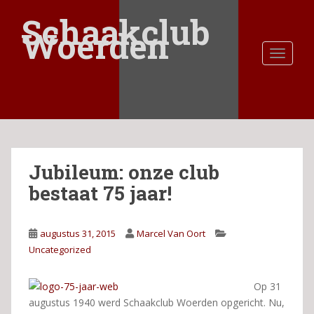
S
Schaakclub
k
Woerden
i
TOGGLE
p
t
o
m
a
i
n
Jubileum: onze club
c
o
bestaat 75 jaar!
n
t
e
augustus 31, 2015
Marcel Van Oort
n
Uncategorized
t
Op 31
augustus 1940 werd Schaakclub Woerden opgericht. Nu,