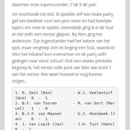
daarmee onze superscoorder, 7 uit 9 dit jaar.
De voorhoede tot slot. Ik speelde zelf een leuke partij,
gaf een kwaliteit voor een pion meer en had heerlijke
lopers om mee te spelen. Uiteindelijk ging ik in de fout
en liet zelfs een remise glippen. Bij Wim ging het
andersom. Zijn tegenstander had het betere van het
spel, maar vergreep zich en beging een fout, waardoor
Wim het initiatief kon overnemen en de partij zelfs
gedegen naar winst schoof. Ook een unieke prestatie
begreep ik, het eerste volle punt van Wim aan bord 1
van het eerste. Wie weet hoeveel er nog kunnen
volgen…
1. R. Smit (Ron)         - W.J. Veelenturf 
(Wim)  0  -  1

2. B.F. van Tooren       - M. van Oort (Mar
cel)   1  -  0

3. B.J.P. van Maanen     - G.J. Hoosbeek (J
an)    0  -  1

4. J. van Lopik (Jan)    - J.H. Tuit (Hans)       
0  -  1
