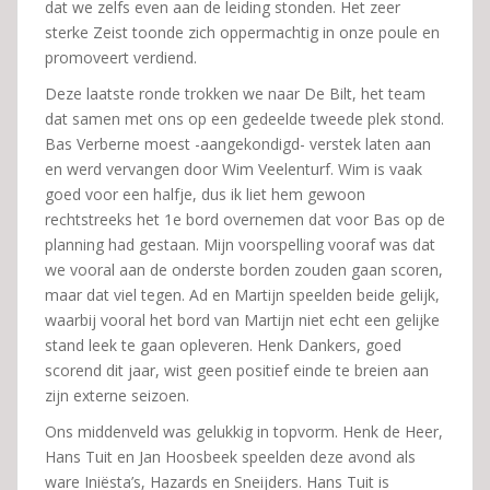
dat we zelfs even aan de leiding stonden. Het zeer
sterke Zeist toonde zich oppermachtig in onze poule en
promoveert verdiend.
Deze laatste ronde trokken we naar De Bilt, het team
dat samen met ons op een gedeelde tweede plek stond.
Bas Verberne moest -aangekondigd- verstek laten aan
en werd vervangen door Wim Veelenturf. Wim is vaak
goed voor een halfje, dus ik liet hem gewoon
rechtstreeks het 1e bord overnemen dat voor Bas op de
planning had gestaan. Mijn voorspelling vooraf was dat
we vooral aan de onderste borden zouden gaan scoren,
maar dat viel tegen. Ad en Martijn speelden beide gelijk,
waarbij vooral het bord van Martijn niet echt een gelijke
stand leek te gaan opleveren. Henk Dankers, goed
scorend dit jaar, wist geen positief einde te breien aan
zijn externe seizoen.
Ons middenveld was gelukkig in topvorm. Henk de Heer,
Hans Tuit en Jan Hoosbeek speelden deze avond als
ware Iniësta’s, Hazards en Sneijders. Hans Tuit is