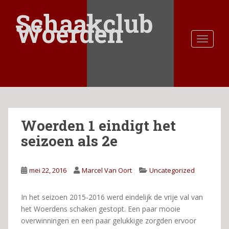
S
Schaakclub
k
Woerden
i
TOGGLE
p
t
o
m
a
i
n
Woerden 1 eindigt het
c
o
seizoen als 2e
n
t
e
mei 22, 2016
Marcel Van Oort
Uncategorized
n
t
In het seizoen 2015-2016 werd eindelijk de vrije val van
het Woerdens schaken gestopt. Een paar mooie
overwinningen en een paar gelukkige zorgden ervoor