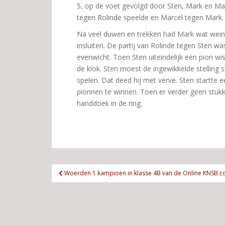
5, op de voet gevolgd door Sten, Mark en Mar
tegen Rolinde speelde en Marcel tegen Mark.
Na veel duwen en trekken had Mark wat weinig
insluiten. De partij van Rolinde tegen Sten was
evenwicht. Toen Sten uiteindelijk een pion w
de klok. Sten moest de ingewikkelde stelling 
spelen. Dat deed hij met verve. Sten startte 
pionnen te winnen. Toen er verder geen stuk
handdoek in de ring.
Bericht
Woerden 1 kampioen in klasse 4B van de Online KNSB co
navigatie