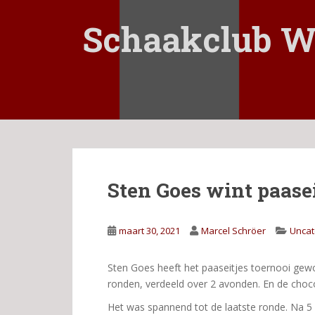
S
k
Schaakclub W
i
p
t
o
m
a
i
n
c
Sten Goes wint paasei
o
n
t
maart 30, 2021
Marcel Schröer
Uncat
e
n
t
Sten Goes heeft het paaseitjes toernooi gew
ronden, verdeeld over 2 avonden. En de choco
Het was spannend tot de laatste ronde. Na 5 