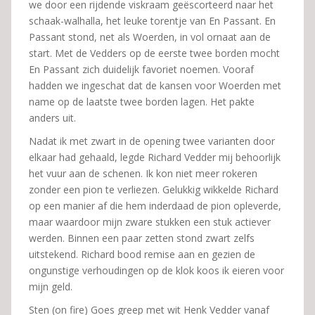
we door een rijdende viskraam geëscorteerd naar het
schaak-walhalla, het leuke torentje van En Passant. En
Passant stond, net als Woerden, in vol ornaat aan de
start. Met de Vedders op de eerste twee borden mocht
En Passant zich duidelijk favoriet noemen. Vooraf
hadden we ingeschat dat de kansen voor Woerden met
name op de laatste twee borden lagen. Het pakte
anders uit.
Nadat ik met zwart in de opening twee varianten door
elkaar had gehaald, legde Richard Vedder mij behoorlijk
het vuur aan de schenen. Ik kon niet meer rokeren
zonder een pion te verliezen. Gelukkig wikkelde Richard
op een manier af die hem inderdaad de pion opleverde,
maar waardoor mijn zware stukken een stuk actiever
werden. Binnen een paar zetten stond zwart zelfs
uitstekend. Richard bood remise aan en gezien de
ongunstige verhoudingen op de klok koos ik eieren voor
mijn geld.
Sten (on fire) Goes greep met wit Henk Vedder vanaf