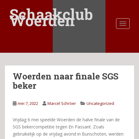
S
Schaakclub
k
Woerden
i
TOGGLE
p
t
o
m
a
i
n
Woerden naar finale SGS
c
o
beker
n
t
e
mei 7, 2022
Marcel Schröer
Uncategorized
n
t
Vrijdag 6 mei speelde Woerden de halve finale van de
SGS bekercompetitie tegen En Passant. Zoals
gebruikelijk op de vrijdag avond in Bunschoten, werden