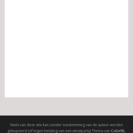
Niets van deze site kan zonder toestemming van de auteur worden
gekopieerd (of tegen betaling van een winstpartij) Thema van
Colorlib
,