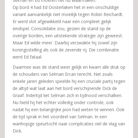
Selman en Ed moeten het nu waarmaken.
Op bord 4 had Ed Oosterlaken het in een onschuldige
variant aanvankelijk niet moeilijk tegen Robin Reichardt.
Er werd vlot afgewikkeld naar een compleet gelijk
eindspel. Consolidatie zou, gezien de stand op de
overige borden, een uitstekende strategie zijn geweest.
Maar Ed wilde meer. Daarbij verzwakte hij zowel zijn
koningsstelling als ook de zevende rij. Die combinatie
werd Ed fataal.
Daarmee was de stand weer gelijk en kwam alle druk op
de schouders van Selman Ercan terecht. Net zoals
enkele jaren geleden speelde hij een cruciale partij tegen
de altijd wat laat aan het bord verschijnende Dick de
Graaf. Indertijd liet Selman zich in tijdnood verschalken.
Nu hield hij het echter volledig onder controle, ook
nadat hij een belangrijke pion had weten te winnen. Ook
de tijd sprak in het voordeel van Selman. In een
wanhopige speurtocht naar complicaties viel de vlag van
Dick.