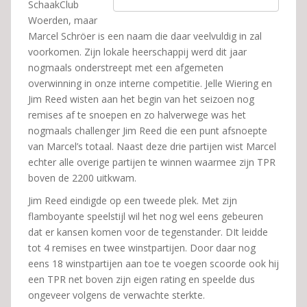
SchaakClub
Woerden, maar
Marcel Schröer is een naam die daar veelvuldig in zal
voorkomen. Zijn lokale heerschappij werd dit jaar
nogmaals onderstreept met een afgemeten
overwinning in onze interne competitie. Jelle Wiering en
Jim Reed wisten aan het begin van het seizoen nog
remises af te snoepen en zo halverwege was het
nogmaals challenger Jim Reed die een punt afsnoepte
van Marcel’s totaal. Naast deze drie partijen wist Marcel
echter alle overige partijen te winnen waarmee zijn TPR
boven de 2200 uitkwam.
Jim Reed eindigde op een tweede plek. Met zijn
flamboyante speelstijl wil het nog wel eens gebeuren
dat er kansen komen voor de tegenstander. DIt leidde
tot 4 remises en twee winstpartijen. Door daar nog
eens 18 winstpartijen aan toe te voegen scoorde ook hij
een TPR net boven zijn eigen rating en speelde dus
ongeveer volgens de verwachte sterkte.