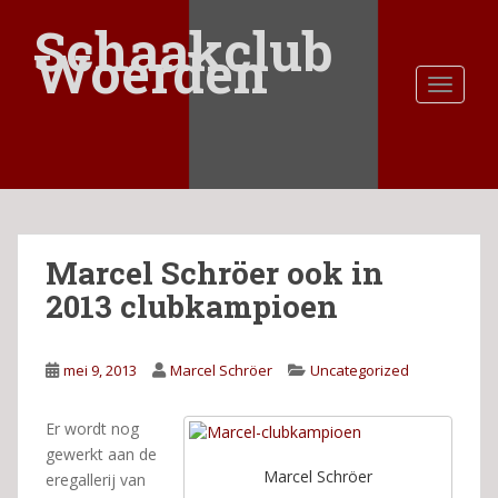
S
Schaakclub
k
Woerden
i
TOGGLE
p
t
o
m
a
i
n
Marcel Schröer ook in
c
o
2013 clubkampioen
n
t
e
mei 9, 2013
Marcel Schröer
Uncategorized
n
t
Er wordt nog
gewerkt aan de
Marcel Schröer
eregallerij van