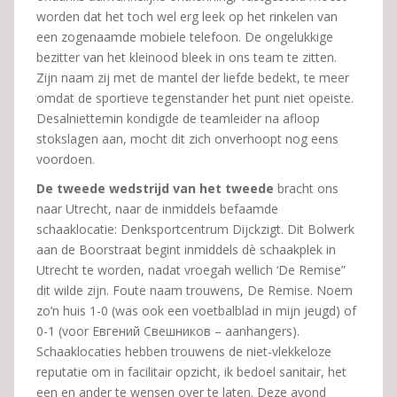
worden dat het toch wel erg leek op het rinkelen van
een zogenaamde mobiele telefoon. De ongelukkige
bezitter van het kleinood bleek in ons team te zitten.
Zijn naam zij met de mantel der liefde bedekt, te meer
omdat de sportieve tegenstander het punt niet opeiste.
Desalniettemin kondigde de teamleider na afloop
stokslagen aan, mocht dit zich onverhoopt nog eens
voordoen.
De tweede wedstrijd van het tweede
bracht ons
naar Utrecht, naar de inmiddels befaamde
schaaklocatie: Denksportcentrum Dijckzigt. Dit Bolwerk
aan de Boorstraat begint inmiddels dè schaakplek in
Utrecht te worden, nadat vroegah wellich ‘De Remise”
dit wilde zijn. Foute naam trouwens, De Remise. Noem
zo’n huis 1-0 (was ook een voetbalblad in mijn jeugd) of
0-1 (voor Евгений Свешников – aanhangers).
Schaaklocaties hebben trouwens de niet-vlekkeloze
reputatie om in facilitair opzicht, ik bedoel sanitair, het
een en ander te wensen over te laten. Deze avond