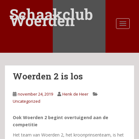
S
Schaakclub
k
Woerden
i
TOGGLE
p
t
o
m
a
i
n
Woerden 2 is los
c
o
n
november 24, 2019
Henk de Heer
t
Uncategorized
e
n
t
Ook Woerden 2 begint overtuigend aan de
competitie
Het team van Woerden 2, het kroonprinsenteam, is het