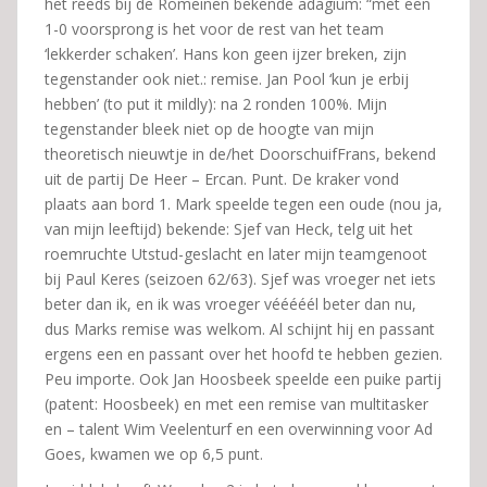
het reeds bij de Romeinen bekende adagium: “met een
1-0 voorsprong is het voor de rest van het team
‘lekkerder schaken’. Hans kon geen ijzer breken, zijn
tegenstander ook niet.: remise. Jan Pool ‘kun je erbij
hebben’ (to put it mildly): na 2 ronden 100%. Mijn
tegenstander bleek niet op de hoogte van mijn
theoretisch nieuwtje in de/het DoorschuifFrans, bekend
uit de partij De Heer – Ercan. Punt. De kraker vond
plaats aan bord 1. Mark speelde tegen een oude (nou ja,
van mijn leeftijd) bekende: Sjef van Heck, telg uit het
roemruchte Utstud-geslacht en later mijn teamgenoot
bij Paul Keres (seizoen 62/63). Sjef was vroeger net iets
beter dan ik, en ik was vroeger vééééél beter dan nu,
dus Marks remise was welkom. Al schijnt hij en passant
ergens een en passant over het hoofd te hebben gezien.
Peu importe. Ook Jan Hoosbeek speelde een puike partij
(patent: Hoosbeek) en met een remise van multitasker
en – talent Wim Veelenturf en een overwinning voor Ad
Goes, kwamen we op 6,5 punt.