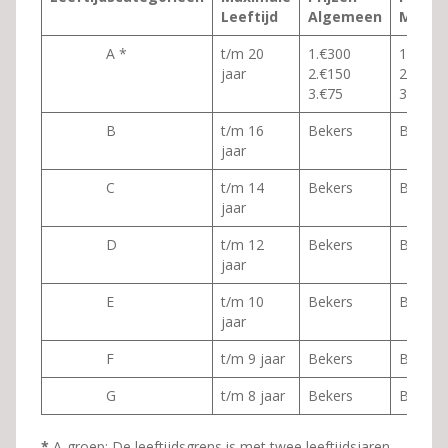
Leeftijd
Algemeen
Meisje
A *
t/m 20
1.€300
1.€ 100
jaar
2.€150
2€50
3.€75
3.€25
B
t/m 16
Bekers
Bekers
jaar
C
t/m 14
Bekers
Bekers
jaar
D
t/m 12
Bekers
Bekers
jaar
E
t/m 10
Bekers
Bekers
jaar
F
t/m 9 jaar
Bekers
Bekers
G
t/m 8 jaar
Bekers
Bekers
*
A-groep:
De leeftijdsgrens is met twee leeftijdsjaren