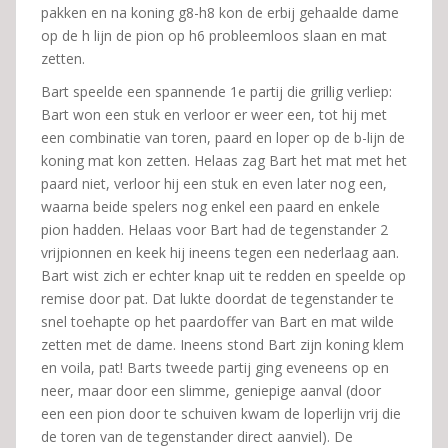
pakken en na koning g8-h8 kon de erbij gehaalde dame
op de h lijn de pion op h6 probleemloos slaan en mat
zetten.
Bart speelde een spannende 1e partij die grillig verliep:
Bart won een stuk en verloor er weer een, tot hij met
een combinatie van toren, paard en loper op de b-lijn de
koning mat kon zetten. Helaas zag Bart het mat met het
paard niet, verloor hij een stuk en even later nog een,
waarna beide spelers nog enkel een paard en enkele
pion hadden. Helaas voor Bart had de tegenstander 2
vrijpionnen en keek hij ineens tegen een nederlaag aan.
Bart wist zich er echter knap uit te redden en speelde op
remise door pat. Dat lukte doordat de tegenstander te
snel toehapte op het paardoffer van Bart en mat wilde
zetten met de dame. Ineens stond Bart zijn koning klem
en voila, pat! Barts tweede partij ging eveneens op en
neer, maar door een slimme, geniepige aanval (door
een een pion door te schuiven kwam de loperlijn vrij die
de toren van de tegenstander direct aanviel). De