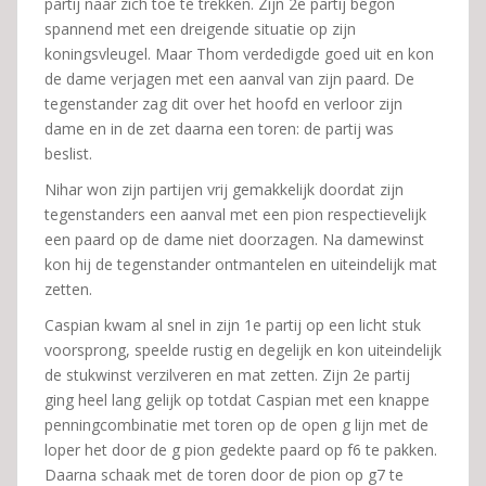
partij naar zich toe te trekken. Zijn 2e partij begon
spannend met een dreigende situatie op zijn
koningsvleugel. Maar Thom verdedigde goed uit en kon
de dame verjagen met een aanval van zijn paard. De
tegenstander zag dit over het hoofd en verloor zijn
dame en in de zet daarna een toren: de partij was
beslist.
Nihar won zijn partijen vrij gemakkelijk doordat zijn
tegenstanders een aanval met een pion respectievelijk
een paard op de dame niet doorzagen. Na damewinst
kon hij de tegenstander ontmantelen en uiteindelijk mat
zetten.
Caspian kwam al snel in zijn 1e partij op een licht stuk
voorsprong, speelde rustig en degelijk en kon uiteindelijk
de stukwinst verzilveren en mat zetten. Zijn 2e partij
ging heel lang gelijk op totdat Caspian met een knappe
penningcombinatie met toren op de open g lijn met de
loper het door de g pion gedekte paard op f6 te pakken.
Daarna schaak met de toren door de pion op g7 te