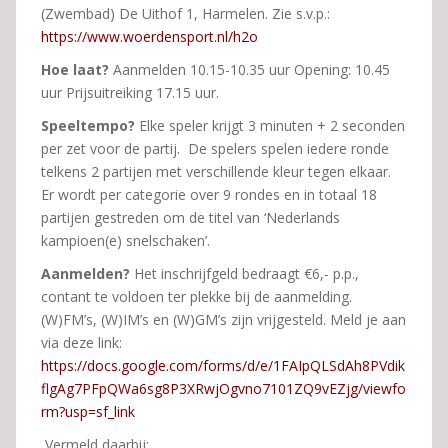
(Zwembad) De Uithof 1, Harmelen. Zie s.v.p.:
https://www.woerdensport.nl/h2o
Hoe laat?
Aanmelden 10.15-10.35 uur Opening: 10.45
uur Prijsuitreiking 17.15 uur.
Speeltempo?
Elke speler krijgt 3 minuten + 2 seconden
per zet voor de partij. De spelers spelen iedere ronde
telkens 2 partijen met verschillende kleur tegen elkaar.
Er wordt per categorie over 9 rondes en in totaal 18
partijen gestreden om de titel van ‘Nederlands
kampioen(e) snelschaken’.
Aanmelden?
Het inschrijfgeld bedraagt €6,- p.p.,
contant te voldoen ter plekke bij de aanmelding.
(W)FM’s, (W)IM’s en (W)GM’s zijn vrijgesteld. Meld je aan
via deze link:
https://docs.google.com/forms/d/e/1FAIpQLSdAh8PVdik
flgAg7PFpQWa6sg8P3XRwjOgvno7101ZQ9vEZjg/viewfo
rm?usp=sf_link
Vermeld daarbij: