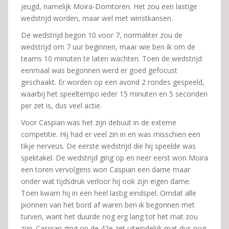
jeugd, namelijk Moira-Domtoren. Het zou een lastige
wedstrijd worden, maar wel met winstkansen.
De wedstrijd begon 10 voor 7, normaliter zou de
wedstrijd om 7 uur beginnen, maar wie ben ik om de
teams 10 minuten te laten wachten. Toen de wedstrijd
eenmaal was begonnen werd er goed gefocust
geschaakt. Er worden op een avond 2 rondes gespeeld,
waarbij het speeltempo ieder 15 minuten en 5 seconden
per zet is, dus veel actie.
Voor Caspian was het zijn debuut in de externe
competitie. Hij had er veel zin in en was misschien een
tikje nerveus. De eerste wedstrijd die hij speelde was
spektakel. De wedstrijd ging op en neer eerst won Moira
een toren vervolgens won Caspian een dame maar
onder wat tijdsdruk verloor hij ook zijn eigen dame.
Toen kwam hij in een heel lastig eindspel. Omdat alle
pionnen van het bord af waren ben ik begonnen met
turven, want het duurde nog erg lang tot het mat zou
zijn. Caspian ging op de 42e zet uiteindelijk mat dus nog