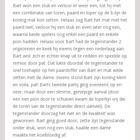
Bart won een stuk en verloor er weer een, tot hij met
een combinatie van toren, paard en loper op de b-lijn de
koning mat kon zetten. Helaas zag Bart het mat met het
paard niet, verloor hij een stuk en even later nog een,
waarna beide spelers nog enkel een paard en enkele
pion hadden. Helaas voor Bart had de tegenstander 2
vrijpionnen en keek hij ineens tegen een nederlaag aan.
Bart wist zich er echter knap uit te redden en speelde op
remise door pat. Dat lukte doordat de tegenstander te
snel toehapte op het paardoffer van Bart en mat wilde
zetten met de dame. Ineens stond Bart zijn koning klem
en voila, pat! Barts tweede partij ging eveneens op en
neer, maar door een slimme, geniepige aanval (door
een een pion door te schuiven kwam de loperlijn vrij die
de toren van de tegenstander direct aanviel). De
tegenstander doorzag het niet en ‘de kwaliteit’ was
gewonnen. Bart ging goed door, zette zijn tegenstande
onder druk, won nog een stuk, haalde een dame
maakte het koelbloedig af.