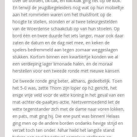
over de borden, tik-tak, en klik-klak ging het op de klok.
En terwijl de jeugdbegeleiders nog wat op hun mobieltje
aan het rommelen waren om het thuisfront op de
hoogte te stellen, stonden er al twee teleurgestelden
van de Woerdense schaakclub op van hun stoelen. Op
bord één en twee duurde het iets langer, maar ook daar
zaten de datum en de dag niet mee, en keken de
spelers bedremmeld aan tegen zomaar weggeslagen
stukken. Kortom binnen een kwartiertje konden we al
een verdieping lager limonade halen, en de moraal
herstellen voor een tweede ronde met nieuwe kansen.
De tweede ronde ging beter, althans, gedeeltelijk. Toen
het 5-0 was, zette Thom zijn loper op h2 gericht, het
enige vrije veld voor de witte koning in het geval van een
mat-achter-de-paaltjes-actie. Nietsvermoedend liet de
witte tegenstander zich met de dame naar voren lokken,
en pats, mat ging hij. Die ene punt was binnen! Helaas
ging men op de andere borden ondanks hevige strijd en
verzet toch ten onder. Nihar hield het langste stand: