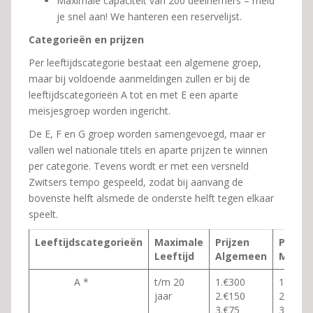
Maximale capaciteit van 200 deelnemers – meld
je snel aan! We hanteren een reservelijst.
Categorieën en prijzen
Per leeftijdscategorie bestaat een algemene groep,
maar bij voldoende aanmeldingen zullen er bij de
leeftijdscategorieën A tot en met E een aparte
meisjesgroep worden ingericht.
De E, F en G groep worden samengevoegd, maar er
vallen wel nationale titels en aparte prijzen te winnen
per categorie. Tevens wordt er met een versneld
Zwitsers tempo gespeeld, zodat bij aanvang de
bovenste helft alsmede de onderste helft tegen elkaar
speelt.
Leeftijdscategorieën
Maximale
Prijzen
Prijzen
Leeftijd
Algemeen
Meisje
A *
t/m 20
1.€300
1.€ 100
jaar
2.€150
2€50
3.€75
3.€25