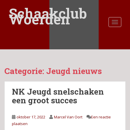
S
Schaakclub
k
Woerden
i
TOGGLE
p
t
o
m
a
i
n
Categorie:
Jeugd nieuws
c
o
n
NK Jeugd snelschaken
t
e
een groot succes
n
t
oktober 17, 2022
Marcel Van Oort
Een reactie
plaatsen