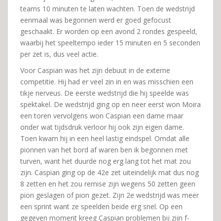
teams 10 minuten te laten wachten. Toen de wedstrijd
eenmaal was begonnen werd er goed gefocust
geschaakt. Er worden op een avond 2 rondes gespeeld,
waarbij het speeltempo ieder 15 minuten en 5 seconden
per zet is, dus veel actie.
Voor Caspian was het zijn debuut in de externe
competitie. Hij had er veel zin in en was misschien een
tikje nerveus. De eerste wedstrijd die hij speelde was
spektakel. De wedstrijd ging op en neer eerst won Moira
een toren vervolgens won Caspian een dame maar
onder wat tijdsdruk verloor hij ook zijn eigen dame.
Toen kwam hij in een heel lastig eindspel. Omdat alle
pionnen van het bord af waren ben ik begonnen met
turven, want het duurde nog erg lang tot het mat zou
zijn. Caspian ging op de 42e zet uiteindelijk mat dus nog
8 zetten en het zou remise zijn wegens 50 zetten geen
pion geslagen of pion gezet. Zijn 2e wedstrijd was meer
een sprint want ze speelden beide erg snel. Op een
gegeven moment kreeg Caspian problemen bij zijn f-