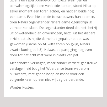
tijdens een spel boordevol complexe stellingen en
aanvalsmogelijkheden van beide kanten, stond Nihar op
zeker moment een toren achter, en hadden beide nog
een dame. Even hielden de toeschouwers hun adem in,
toen Nihars tegenstander Nihars dame ogenschijnlijk
zomaar kon slaan. De tegenstander deed dat niet, hetzij
uit onwetendheid en onvermogen, hetzij uit het diepere
inzicht dat als hij die dame had gepakt, het pat was
geworden (Dame op f4, witte toren op g-lijn, Nihars
zwarte koning op h3). Helaas, de partij ging nog even
door tot het echt mat werd in plaats van pat.
Met schaken verslagen, maar zonder verdere geestelijke
verslagenheid toog het Woerdense team wederom
huiswaarts, met goede hoop en moed voor een
volgende keer, op een niet-vrijdag-de-dertiende.
Wouter Kusters