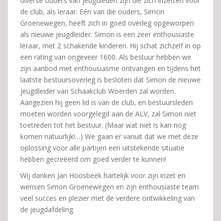
diverse ouders van jeugdleden zijn die zich inzetten voor
de club, als leraar. Eén van die ouders, Simon
Groenewegen, heeft zich in goed overleg opgeworpen
als nieuwe jeugdleider. Simon is een zeer enthousiaste
leraar, met 2 schakende kinderen. Hij schat zichzelf in op
een rating van ongeveer 1600. Als bestuur hebben we
zijn aanbod met enthousiasme ontvangen en tijdens het
laatste bestuursoverleg is besloten dat Simon de nieuwe
jeugdleider van Schaakclub Woerden zal worden.
Aangezien hij geen lid is van de club, en bestuursleden
moeten worden voorgelegd aan de ALV, zal Simon niet
toetreden tot het bestuur. (Maar wat niet is kan nog
komen natuurlijk!…) We gaan er vanuit dat we met deze
oplossing voor alle partijen een uitstekende situatie
hebben gecreëerd om goed verder te kunnen!
Wij danken Jan Hoosbeek hartelijk voor zijn inzet en
wensen Simon Groenewegen en zijn enthousiaste team
veel succes en plezier met de verdere ontwikkeling van
de jeugdafdeling.