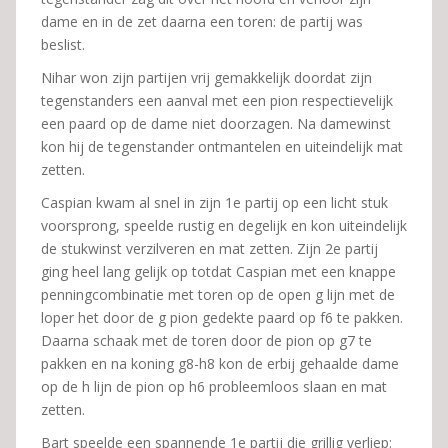
dame en in de zet daarna een toren: de partij was
beslist.
Nihar won zijn partijen vrij gemakkelijk doordat zijn
tegenstanders een aanval met een pion respectievelijk
een paard op de dame niet doorzagen. Na damewinst
kon hij de tegenstander ontmantelen en uiteindelijk mat
zetten.
Caspian kwam al snel in zijn 1e partij op een licht stuk
voorsprong, speelde rustig en degelijk en kon uiteindelijk
de stukwinst verzilveren en mat zetten. Zijn 2e partij
ging heel lang gelijk op totdat Caspian met een knappe
penningcombinatie met toren op de open g lijn met de
loper het door de g pion gedekte paard op f6 te pakken.
Daarna schaak met de toren door de pion op g7 te
pakken en na koning g8-h8 kon de erbij gehaalde dame
op de h lijn de pion op h6 probleemloos slaan en mat
zetten.
Bart speelde een spannende 1e partij die grillig verliep: