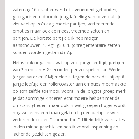
zaterdag 16 oktober werd dit evenement gehouden,
georganiseerd door de jeugdafdeling van onze club. Je
ziet veel op zo’n dag: mooie partijen, vertederende
emoties maar ook de meest vreemde zetten en
partijen. De kortste partij die ik heb mogen
aanschouwen: 1. Pg1-g3 0-1. (onreglementaire zetten
konden worden geclaimd). Aj.
Het is ook nogal niet wat op zo’n jonge leeftijd, partijen
van 3 minuten + 2 seconden per zet spelen. Jan Werle
(organisator en GM) melde al tegen de pers dat hij op 8
jarige leeftijd een rollercoaster aan emoties meemaakte
op zo’n zelfde toernooi. Vooral in de jongste groep merk
je dat sommige kinderen echt moeite hebben met de
omstandigheden, maar ook in wat groepen hoger wordt
nog wel eens een traan gelaten bij een partij die wordt
verloren door een “stomme fout”. Uiteindelijk werd alles
in den minne geschikt en heb ik vooral inspanning en
lachende gezichten gezien.