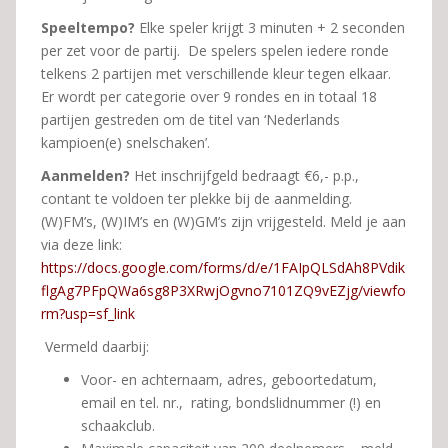
Speeltempo?
Elke speler krijgt 3 minuten + 2 seconden
per zet voor de partij. De spelers spelen iedere ronde
telkens 2 partijen met verschillende kleur tegen elkaar.
Er wordt per categorie over 9 rondes en in totaal 18
partijen gestreden om de titel van ‘Nederlands
kampioen(e) snelschaken’.
Aanmelden?
Het inschrijfgeld bedraagt €6,- p.p.,
contant te voldoen ter plekke bij de aanmelding.
(W)FM’s, (W)IM’s en (W)GM’s zijn vrijgesteld. Meld je aan
via deze link:
https://docs.google.com/forms/d/e/1FAIpQLSdAh8PVdik
flgAg7PFpQWa6sg8P3XRwjOgvno7101ZQ9vEZjg/viewfo
rm?usp=sf_link
Vermeld daarbij:
Voor- en achternaam, adres, geboortedatum,
email en tel. nr., rating, bondslidnummer (!) en
schaakclub.