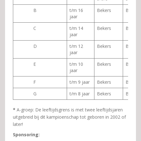
B
t/m 16
Bekers
Bekers
jaar
C
t/m 14
Bekers
Bekers
jaar
D
t/m 12
Bekers
Bekers
jaar
E
t/m 10
Bekers
Bekers
jaar
F
t/m 9 jaar
Bekers
Bekers
G
t/m 8 jaar
Bekers
Bekers
*
A-groep:
De leeftijdsgrens is met twee leeftijdsjaren
uitgebreid bij dit kampioenschap tot geboren in 2002 of
later!
Sponsoring: